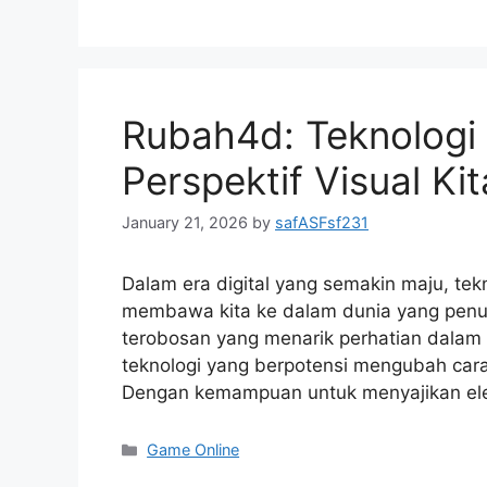
Rubah4d: Teknolog
Perspektif Visual Kit
January 21, 2026
by
safASFsf231
Dalam era digital yang semakin maju, te
membawa kita ke dalam dunia yang penuh 
terobosan yang menarik perhatian dalam
teknologi yang berpotensi mengubah cara
Dengan kemampuan untuk menyajikan ele
Categories
Game Online