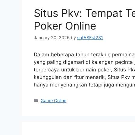
Situs Pkv: Tempat T
Poker Online
January 20, 2026
by
safASFsf231
Dalam beberapa tahun terakhir, permainan
yang paling digemari di kalangan pecinta
terpercaya untuk bermain poker, Situs Pk
keunggulan dan fitur menarik, Situs Pkv
hanya menyenangkan tetapi juga mengu
Categories
Game Online