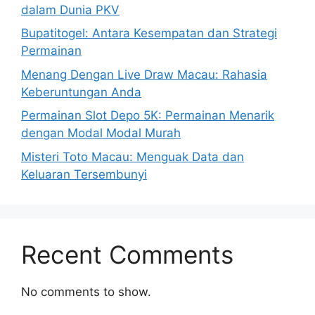
dalam Dunia PKV
Bupatitogel: Antara Kesempatan dan Strategi
Permainan
Menang Dengan Live Draw Macau: Rahasia
Keberuntungan Anda
Permainan Slot Depo 5K: Permainan Menarik
dengan Modal Modal Murah
Misteri Toto Macau: Menguak Data dan
Keluaran Tersembunyi
Recent Comments
No comments to show.