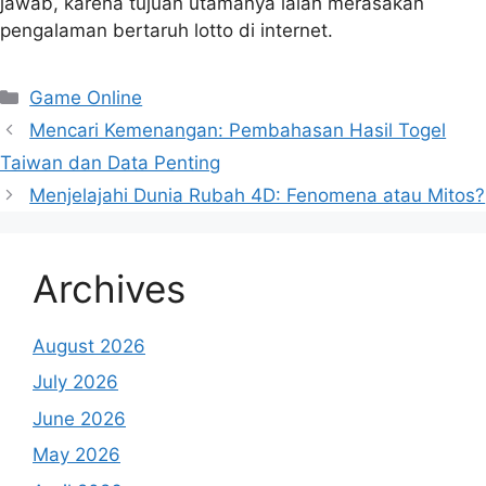
jawab, karena tujuan utamanya ialah merasakan
pengalaman bertaruh lotto di internet.
Categories
Game Online
Mencari Kemenangan: Pembahasan Hasil Togel
Taiwan dan Data Penting
Menjelajahi Dunia Rubah 4D: Fenomena atau Mitos?
Archives
August 2026
July 2026
June 2026
May 2026