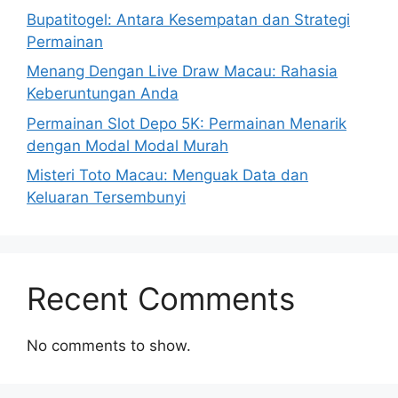
Bupatitogel: Antara Kesempatan dan Strategi
Permainan
Menang Dengan Live Draw Macau: Rahasia
Keberuntungan Anda
Permainan Slot Depo 5K: Permainan Menarik
dengan Modal Modal Murah
Misteri Toto Macau: Menguak Data dan
Keluaran Tersembunyi
Recent Comments
No comments to show.