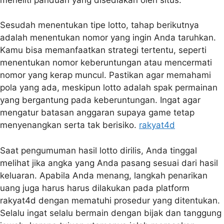
Sesudah menentukan tipe lotto, tahap berikutnya
adalah menentukan nomor yang ingin Anda taruhkan.
Kamu bisa memanfaatkan strategi tertentu, seperti
menentukan nomor keberuntungan atau mencermati
nomor yang kerap muncul. Pastikan agar memahami
pola yang ada, meskipun lotto adalah spak permainan
yang bergantung pada keberuntungan. Ingat agar
mengatur batasan anggaran supaya game tetap
menyenangkan serta tak berisiko.
rakyat4d
Saat pengumuman hasil lotto dirilis, Anda tinggal
melihat jika angka yang Anda pasang sesuai dari hasil
keluaran. Apabila Anda menang, langkah penarikan
uang juga harus harus dilakukan pada platform
rakyat4d dengan mematuhi prosedur yang ditentukan.
Selalu ingat selalu bermain dengan bijak dan tanggung