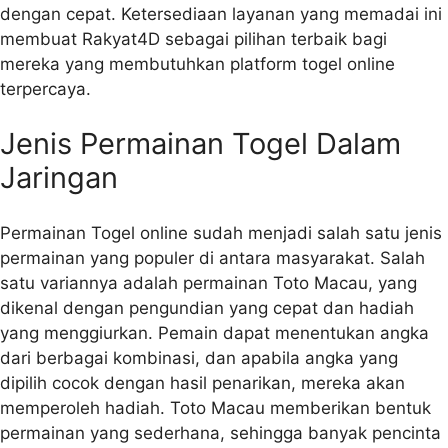
dengan cepat. Ketersediaan layanan yang memadai ini
membuat Rakyat4D sebagai pilihan terbaik bagi
mereka yang membutuhkan platform togel online
terpercaya.
Jenis Permainan Togel Dalam
Jaringan
Permainan Togel online sudah menjadi salah satu jenis
permainan yang populer di antara masyarakat. Salah
satu variannya adalah permainan Toto Macau, yang
dikenal dengan pengundian yang cepat dan hadiah
yang menggiurkan. Pemain dapat menentukan angka
dari berbagai kombinasi, dan apabila angka yang
dipilih cocok dengan hasil penarikan, mereka akan
memperoleh hadiah. Toto Macau memberikan bentuk
permainan yang sederhana, sehingga banyak pencinta