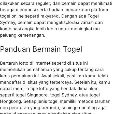
dilakukan secara reguler, dan pemain dapat menikmati
beragam promosi serta hadiah menarik dari platform
togel online seperti rakyat4d. Dengan ada Togel
Sydney, pemain dapat mengeksplorasi variasi dan
kombinasi angka lebih lebih untuk meningkatkan
peluang kemenangan.
Panduan Bermain Togel
Bertaruh lotto di internet seperti di situs ini
memerlukan pemahaman yang cukup tentang cara
kerja permainan ini. Awal sekali, pastikan kamu telah
mendaftar di situs yang terpercaya. Setelah itu, kamu
dapat memilih tipe lotto yang hendak dimainkan,
seperti togel Singapore, togel Sydney, atau togel
Hongkong. Setiap jenis togel memiliki metode taruhan
dan peraturan yang berbeda, sehingga penting agar
meneliti panduan yang disediakan oleh situs.