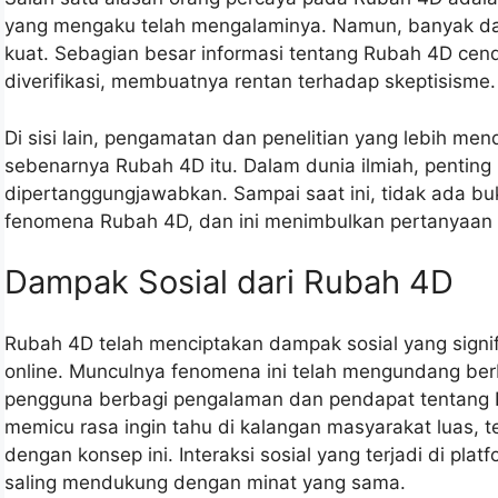
yang mengaku telah mengalaminya. Namun, banyak dari 
kuat. Sebagian besar informasi tentang Rubah 4D cende
diverifikasi, membuatnya rentan terhadap skeptisisme.
Di sisi lain, pengamatan dan penelitian yang lebih m
sebenarnya Rubah 4D itu. Dalam dunia ilmiah, pentin
dipertanggungjawabkan. Sampai saat ini, tidak ada b
fenomena Rubah 4D, dan ini menimbulkan pertanyaan bes
Dampak Sosial dari Rubah 4D
Rubah 4D telah menciptakan dampak sosial yang signi
online. Munculnya fenomena ini telah mengundang berb
pengguna berbagi pengalaman dan pendapat tentang 
memicu rasa ingin tahu di kalangan masyarakat luas, 
dengan konsep ini. Interaksi sosial yang terjadi di pl
saling mendukung dengan minat yang sama.