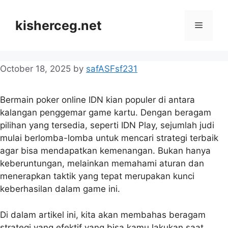
Skip
to
kisherceg.net
Menu
content
October 18, 2025
by
safASFsf231
Bermain poker online IDN kian populer di antara
kalangan penggemar game kartu. Dengan beragam
pilihan yang tersedia, seperti IDN Play, sejumlah judi
mulai berlomba-lomba untuk mencari strategi terbaik
agar bisa mendapatkan kemenangan. Bukan hanya
keberuntungan, melainkan memahami aturan dan
menerapkan taktik yang tepat merupakan kunci
keberhasilan dalam game ini.
Di dalam artikel ini, kita akan membahas beragam
strategi yang efektif yang bisa kamu lakukan saat