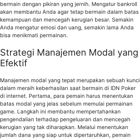
bermain dengan pikiran yang jernih. Mengatur bankroll
akan membantu Anda agar tetap bermain dalam batas
kemampuan dan mencegah kerugian besar. Semakin
Anda mengatur emosi dan uang, semakin lama Anda
bisa menikmati permainan.
Strategi Manajemen Modal yang
Efektif
Manajemen modal yang tepat merupakan sebuah kunci
dalam meraih keberhasilan saat bermain di IDN Poker
di internet. Pertama, para pemain harus menentukan
batas modal yang jelas sebelum memulai permainan
game. Langkah ini membantu mempertahankan
pengendalian terhadap pengeluaran dan mencegah
kerugian yang tak diharapkan. Melalui menentukan
jumlah dana yang siap untuk dipertaruhkan, pemain