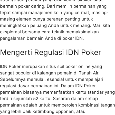
bermain poker daring. Dari memilih permainan yang
tepat sampai manajemen koin yang cermat, masing-
masing elemen punya peranan penting untuk
meningkatkan peluang Anda untuk menang. Mari kita
eksplorasi bersama cara teknik memaksimalkan
pengalaman bermain Anda di poker IDN.
Mengerti Regulasi IDN Poker
IDN Poker merupakan situs spil poker online yang
sangat populer di kalangan pemain di Tanah Air.
Sebelumnya memulai, esensial untuk mempelajari
regulasi dasar permainan ini. Dalam IDN Poker,
permainan biasanya memanfaatkan kartu standar yang
terdiri sejumlah 52 kartu. Sasaran dalam setiap
permainan adalah untuk memperoleh kombinasi tangan
yang lebih baik ketimbang opponen, atau