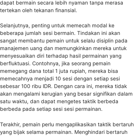
dapat bermain secara lebih nyaman tanpa merasa
tertekan oleh tekanan finansial.
Selanjutnya, penting untuk memecah modal ke
beberapa jumlah sesi bermain. Tindakan ini akan
sangat membantu pemain untuk selalu disiplin pada
manajemen uang dan memungkinkan mereka untuk
menyesuaikan diri terhadap hasil permainan yang
berfluktuasi. Contohnya, jika seorang pemain
memegang dana total 1 juta rupiah, mereka bisa
memecahnya menjadi 10 sesi dengan setiap sesi
sebesar 100 ribu IDR. Dengan cara ini, mereka tidak
akan mengalami kerugian yang besar signifikan dalam
satu waktu, dan dapat mengetes taktik berbeda
berbeda pada setiap sesi sesi permainan.
Terakhir, pemain perlu mengaplikasikan taktik bertaruh
yang bijak selama permainan. Menghindari bertaruh