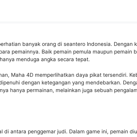
erhatian banyak orang di seantero Indonesia. Dengan 
para pemainnya. Baik pemain pemula maupun pemain 
hanya menduga angka secara tepat.
nan, Maha 4D memperlihatkan daya pikat tersendiri. Ke
i dipenuhi dengan ketegangan yang mendebarkan. Deng
nya hanya permainan, melainkan juga sebuah pengala
 di antara penggemar judi. Dalam game ini, pemain di