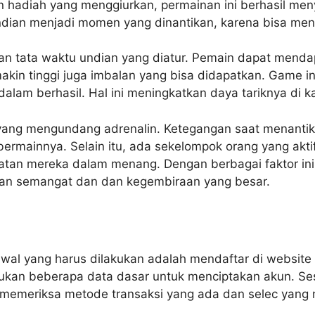
an hadiah yang menggiurkan, permainan ini berhasil me
undian menjadi momen yang dinantikan, karena bisa me
gan tata waktu undian yang diatur. Pemain dapat menda
makin tinggi juga imbalan yang bisa didapatkan. Game 
lam berhasil. Hal ini meningkatkan daya tariknya di k
 yang mengundang adrenalin. Ketegangan saat menanti
rmainnya. Selain itu, ada sekelompok orang yang aktif 
atan mereka dalam menang. Dengan berbagai faktor ini
an semangat dan dan kegembiraan yang besar.
l yang harus dilakukan adalah mendaftar di website r
rlukan beberapa data dasar untuk menciptakan akun. S
k memeriksa metode transaksi yang ada dan selec yang