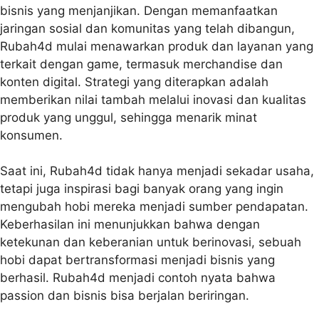
bisnis yang menjanjikan. Dengan memanfaatkan
jaringan sosial dan komunitas yang telah dibangun,
Rubah4d mulai menawarkan produk dan layanan yang
terkait dengan game, termasuk merchandise dan
konten digital. Strategi yang diterapkan adalah
memberikan nilai tambah melalui inovasi dan kualitas
produk yang unggul, sehingga menarik minat
konsumen.
Saat ini, Rubah4d tidak hanya menjadi sekadar usaha,
tetapi juga inspirasi bagi banyak orang yang ingin
mengubah hobi mereka menjadi sumber pendapatan.
Keberhasilan ini menunjukkan bahwa dengan
ketekunan dan keberanian untuk berinovasi, sebuah
hobi dapat bertransformasi menjadi bisnis yang
berhasil. Rubah4d menjadi contoh nyata bahwa
passion dan bisnis bisa berjalan beriringan.