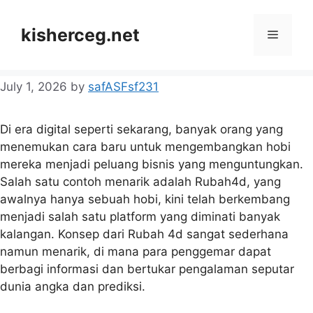
Skip
to
kisherceg.net
Menu
content
July 1, 2026
by
safASFsf231
Di era digital seperti sekarang, banyak orang yang
menemukan cara baru untuk mengembangkan hobi
mereka menjadi peluang bisnis yang menguntungkan.
Salah satu contoh menarik adalah Rubah4d, yang
awalnya hanya sebuah hobi, kini telah berkembang
menjadi salah satu platform yang diminati banyak
kalangan. Konsep dari Rubah 4d sangat sederhana
namun menarik, di mana para penggemar dapat
berbagi informasi dan bertukar pengalaman seputar
dunia angka dan prediksi.