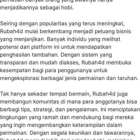
menjadikannya sebagai hobi.
Seiring dengan popularitas yang terus meningkat,
Rubah4d mulai berkembang menjadi peluang bisnis
yang menjanjikan. Banyak individu yang melihat
potensi dari platform ini untuk mendapatkan
penghasilan tambahan. Dengan sistem yang
transparan dan mudah diakses, Rubah4d membuka
kesempatan bagi para penggunanya untuk
mengeksplorasi berbagai jenis permainan dan taruhan.
Tak hanya sekadar tempat bermain, Rubah4d juga
membangun komunitas di mana para anggotanya bisa
berbagi tips, strategi, dan pengalaman. Ini menciptakan
lingkungan yang ramah dan mendukung bagi mereka
yang ingin mengembangkan keterampilan dalam
permainan. Dengan segala keunikan dan tawarannya,