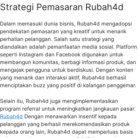
Strategi Pemasaran Rubah4d
Dalam memasuki dunia bisnis, Rubah4d mengadopsi
pendekatan pemasaran yang kreatif untuk menarik
perhatian pelanggan. Salah satu strategi yang
diandalkan adalah pemanfaatan media sosial. Platform
seperti Instagram dan Facebook digunakan untuk
membangun komunitas, berbagi informasi produk, dan
mengajak pengguna untuk berdiskusi. Dengan konten
yang menarik dan interaksi aktif, Rubah4d berhasil
menciptakan buzz yang positif di kalangan penggemar.
Selain itu, Rubah4d juga mengimplementasikan
program referral untuk meningkatkan jangkauan pasar.
Rubah4d
Dengan menawarkan insentif kepada
pelanggan yang berhasil merekomendasikan produk
kepada orang lain, Rubah4d dapat memperluas basis