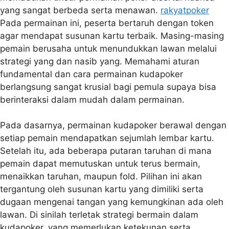
yang sangat berbeda serta menawan.
rakyatpoker
Pada permainan ini, peserta bertaruh dengan token
agar mendapat susunan kartu terbaik. Masing-masing
pemain berusaha untuk menundukkan lawan melalui
strategi yang dan nasib yang. Memahami aturan
fundamental dan cara permainan kudapoker
berlangsung sangat krusial bagi pemula supaya bisa
berinteraksi dalam mudah dalam permainan.
Pada dasarnya, permainan kudapoker berawal dengan
setiap pemain mendapatkan sejumlah lembar kartu.
Setelah itu, ada beberapa putaran taruhan di mana
pemain dapat memutuskan untuk terus bermain,
menaikkan taruhan, maupun fold. Pilihan ini akan
tergantung oleh susunan kartu yang dimiliki serta
dugaan mengenai tangan yang kemungkinan ada oleh
lawan. Di sinilah terletak strategi bermain dalam
kudapoker, yang memerlukan ketekunan serta