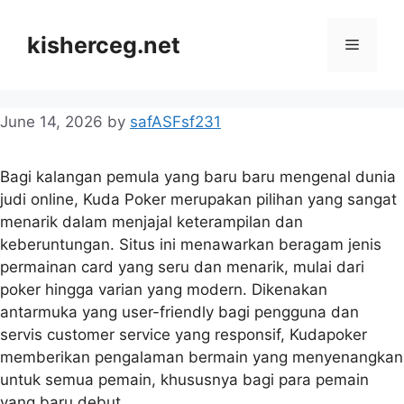
Skip
to
kisherceg.net
Menu
content
June 14, 2026
by
safASFsf231
Bagi kalangan pemula yang baru baru mengenal dunia
judi online, Kuda Poker merupakan pilihan yang sangat
menarik dalam menjajal keterampilan dan
keberuntungan. Situs ini menawarkan beragam jenis
permainan card yang seru dan menarik, mulai dari
poker hingga varian yang modern. Dikenakan
antarmuka yang user-friendly bagi pengguna dan
servis customer service yang responsif, Kudapoker
memberikan pengalaman bermain yang menyenangkan
untuk semua pemain, khususnya bagi para pemain
yang baru debut.