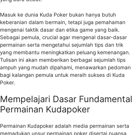
Masuk ke dunia Kuda Poker bukan hanya butuh
keberanian dalam bermain, tetapi juga pemahaman
mengenai taktik dasar dan etika game yang baik.
Sebagai pemula, crucial agar mengenal dasar-dasar
permainan serta mengetahui sejumlah tips dan trik
yang membantu meningkatkan peluang kemenangan.
Tulisan ini akan memberikan berbagai sejumlah tips
ampuh yang mudah dipahami, menawarkan pedoman
bagi kalangan pemula untuk meraih sukses di Kuda
Poker.
Mempelajari Dasar Fundamental
Permainan Kudapoker
Permainan Kudapoker adalah media permainan serta
memadukan unsur permainan poker disertai nuansa