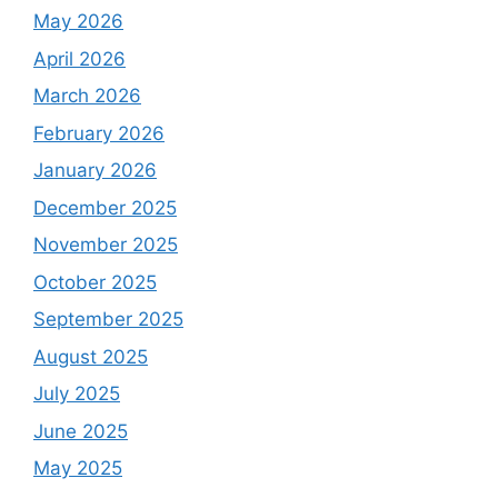
May 2026
April 2026
March 2026
February 2026
January 2026
December 2025
November 2025
October 2025
September 2025
August 2025
July 2025
June 2025
May 2025