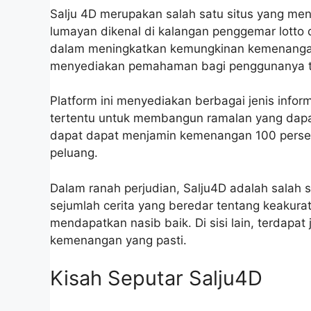
Salju 4D merupakan salah satu situs yang men
lumayan dikenal di kalangan penggemar lotto 
dalam meningkatkan kemungkinan kemenangan p
menyediakan pemahaman bagi penggunanya ten
Platform ini menyediakan berbagai jenis info
tertentu untuk membangun ramalan yang dapat
dapat dapat menjamin kemenangan 100 persen 
peluang.
Dalam ranah perjudian, Salju4D adalah salah 
sejumlah cerita yang beredar tentang keakur
mendapatkan nasib baik. Di sisi lain, terdap
kemenangan yang pasti.
Kisah Seputar Salju4D