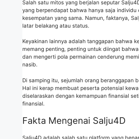
Salah satu mitos yang berjalan seputar Salju
yang berpendapat bahwa hanya saja individu d
kesempatan yang sama. Namun, faktanya, Sal
latar belakang atau status.
Keyakinan lainnya adalah tanggapan bahwa k
memang penting, penting untuk diingat bahwa
dan mengerti pola permainan cenderung memi
nasib.
Di samping itu, sejumlah orang beranggapan b
Hal ini kerap membuat peserta potensial kewa
diselaraskan dengan kemampuan finansial set
finansial.
Fakta Mengenai Salju4D
Salju4D adalah salah satu platform yang benar