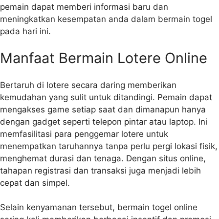
pemain dapat memberi informasi baru dan
meningkatkan kesempatan anda dalam bermain togel
pada hari ini.
Manfaat Bermain Lotere Online
Bertaruh di lotere secara daring memberikan
kemudahan yang sulit untuk ditandingi. Pemain dapat
mengakses game setiap saat dan dimanapun hanya
dengan gadget seperti telepon pintar atau laptop. Ini
memfasilitasi para penggemar lotere untuk
menempatkan taruhannya tanpa perlu pergi lokasi fisik,
menghemat durasi dan tenaga. Dengan situs online,
tahapan registrasi dan transaksi juga menjadi lebih
cepat dan simpel.
Selain kenyamanan tersebut, bermain togel online