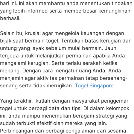
hari ini. Ini akan membantu anda menentukan tindakan
yang lebih informed serta memperbesar kemungkinan
berhasil.
Selain itu, krusial agar mengelola keuangan dengan
bijak saat bermain togel. Tentukan batas kerugian dan
untung yang layak sebelum mulai bermain. Jauhi
tergoda untuk melanjutkan permainan apabila Anda
mengalami kerugian. Serta terlalu serakah ketika
menang. Dengan cara mengatur uang Anda, Anda
menjamin agar aktivitas permainan tetap bersenang-
senang serta tidak merugikan.
Togel Singapore
Yang terakhir, ikutlah dengan masyarakat penggemar
togel untuk berbagi data dan tips. Di dalam kelompok
ini, anda mampu menemukan beragam strategi yang
sudah terbukti efektif oleh mereka yang lain.
Perbincangan dan berbagi pengalaman dari sesama