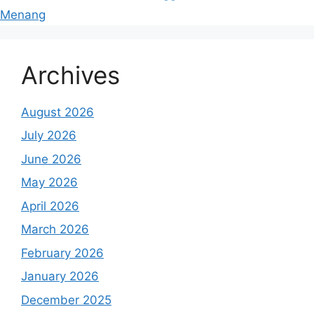
Menang
Archives
August 2026
July 2026
June 2026
May 2026
April 2026
March 2026
February 2026
January 2026
December 2025