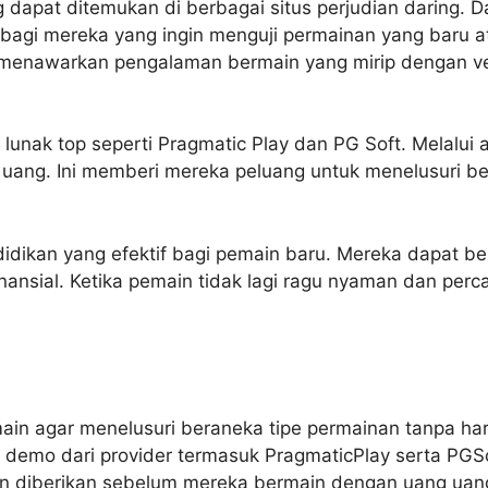
g dapat ditemukan di berbagai situs perjudian daring.
agi mereka yang ingin menguji permainan yang baru at
nawarkan pengalaman bermain yang mirip dengan versi 
lunak top seperti Pragmatic Play dan PG Soft. Melalui
n uang. Ini memberi mereka peluang untuk menelusuri 
pendidikan yang efektif bagi pemain baru. Mereka dapat b
nansial. Ketika pemain tidak lagi ragu nyaman dan perc
ain agar menelusuri beraneka tipe permainan tanpa h
 demo dari provider termasuk PragmaticPlay serta PGSo
rkan diberikan sebelum mereka bermain dengan uang uan