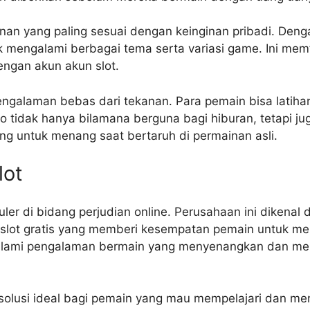
an yang paling sesuai dengan keinginan pribadi. Denga
mengalami berbagai tema serta variasi game. Ini memfa
ngan akun akun slot.
engalaman bebas dari tekanan. Para pemain bisa latih
tidak hanya bilamana berguna bagi hiburan, tetapi juga
g untuk menang saat bertaruh di permainan asli.
lot
ler di bidang perjudian online. Perusahaan ini dikena
 slot gratis yang memberi kesempatan pemain untuk me
ngalami pengalaman bermain yang menyenangkan dan me
solusi ideal bagi pemain yang mau mempelajari dan me