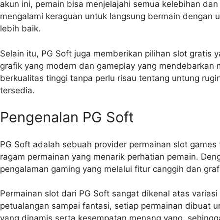
akun ini, pemain bisa menjelajahi semua kelebihan dan
mengalami keraguan untuk langsung bermain dengan u
lebih baik.
Selain itu, PG Soft juga memberikan pilihan slot grati
grafik yang modern dan gameplay yang mendebarkan m
berkualitas tinggi tanpa perlu risau tentang untung r
tersedia.
Pengenalan PG Soft
PG Soft adalah sebuah provider permainan slot games 
ragam permainan yang menarik perhatian pemain. Den
pengalaman gaming yang melalui fitur canggih dan gr
Permainan slot dari PG Soft sangat dikenal atas vari
petualangan sampai fantasi, setiap permainan dibuat
yang dinamis serta kesempatan menang yang, sehingga