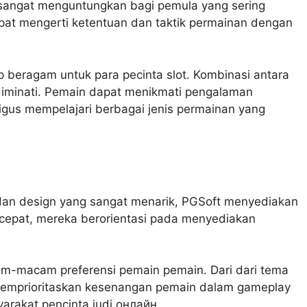
i sangat menguntungkan bagi pemula yang sering
at mengerti ketentuan dan taktik permainan dengan
p beragam untuk para pecinta slot. Kombinasi antara
diminati. Pemain dapat menikmati pengalaman
igus mempelajari berbagai jenis permainan yang
i dan design yang sangat menarik, PGSoft menyediakan
cepat, mereka berorientasi pada menyediakan
am-macam preferensi pemain pemain. Dari dari tema
 memprioritaskan kesenangan pemain dalam gameplay
arakat pencinta judi онлайн.