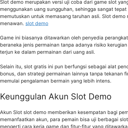
Slot demo merupakan versi uji coba dari game slot yan
menggunakan uang sungguhan, sehingga sangat tepat b
memutuskan untuk memasang taruhan asli. Slot demo me
menawan.
slot demo
Game ini biasanya ditawarkan oleh penyedia perangkat 
beraneka jenis permainan tanpa adanya risiko kerugia
terjun ke dalam permainan dari uang asli.
Selain itu, slot gratis ini pun berfungsi sebagai alat 
bonus, dan strategi permainan lainnya tanpa tekanan fi
memulai pengalaman bermain yang lebih intens.
Keunggulan Akun Slot Demo
Akun Slot slot demo memberikan kesempatan bagi pem
memanfaatkan akun, para pemain bisa uji berbagai slot
mengerti cara kerja game dan fitur-fitur yang ditawa