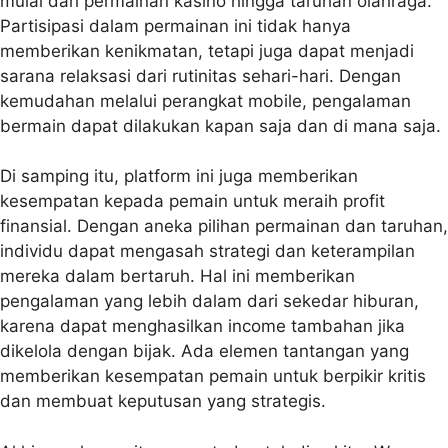
mulai dari permainan kasino hingga taruhan olahraga.
Partisipasi dalam permainan ini tidak hanya
memberikan kenikmatan, tetapi juga dapat menjadi
sarana relaksasi dari rutinitas sehari-hari. Dengan
kemudahan melalui perangkat mobile, pengalaman
bermain dapat dilakukan kapan saja dan di mana saja.
Di samping itu, platform ini juga memberikan
kesempatan kepada pemain untuk meraih profit
finansial. Dengan aneka pilihan permainan dan taruhan,
individu dapat mengasah strategi dan keterampilan
mereka dalam bertaruh. Hal ini memberikan
pengalaman yang lebih dalam dari sekedar hiburan,
karena dapat menghasilkan income tambahan jika
dikelola dengan bijak. Ada elemen tantangan yang
memberikan kesempatan pemain untuk berpikir kritis
dan membuat keputusan yang strategis.