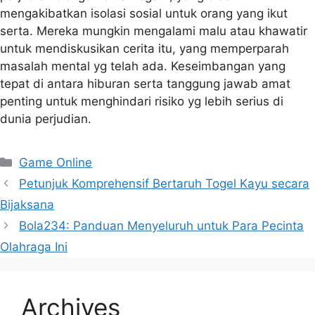
mengakibatkan isolasi sosial untuk orang yang ikut
serta. Mereka mungkin mengalami malu atau khawatir
untuk mendiskusikan cerita itu, yang memperparah
masalah mental yg telah ada. Keseimbangan yang
tepat di antara hiburan serta tanggung jawab amat
penting untuk menghindari risiko yg lebih serius di
dunia perjudian.
Categories
Game Online
Petunjuk Komprehensif Bertaruh Togel Kayu secara
Bijaksana
Bola234: Panduan Menyeluruh untuk Para Pecinta
Olahraga Ini
Archives