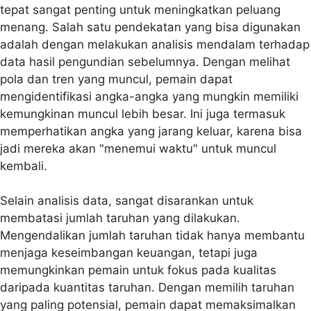
tepat sangat penting untuk meningkatkan peluang
menang. Salah satu pendekatan yang bisa digunakan
adalah dengan melakukan analisis mendalam terhadap
data hasil pengundian sebelumnya. Dengan melihat
pola dan tren yang muncul, pemain dapat
mengidentifikasi angka-angka yang mungkin memiliki
kemungkinan muncul lebih besar. Ini juga termasuk
memperhatikan angka yang jarang keluar, karena bisa
jadi mereka akan "menemui waktu" untuk muncul
kembali.
Selain analisis data, sangat disarankan untuk
membatasi jumlah taruhan yang dilakukan.
Mengendalikan jumlah taruhan tidak hanya membantu
menjaga keseimbangan keuangan, tetapi juga
memungkinkan pemain untuk fokus pada kualitas
daripada kuantitas taruhan. Dengan memilih taruhan
yang paling potensial, pemain dapat memaksimalkan