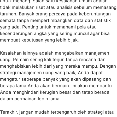
untuk menang. Salah satu kesalahan umum adalah
tidak melakukan riset atau analisis sebelum memasang
taruhan. Banyak orang percaya pada keberuntungan
semata tanpa mempertimbangkan data dan statistik
yang ada. Penting untuk memahami pola atau
kecenderungan angka yang sering muncul agar bisa
membuat keputusan yang lebih bijak.
Kesalahan lainnya adalah mengabaikan manajemen
uang. Pemain sering kali terjun tanpa rencana dan
menghabiskan lebih dari yang mereka mampu. Dengan
strategi manajemen uang yang baik, Anda dapat
mengatur seberapa banyak yang akan dipasang dan
berapa lama Anda akan bermain. Ini akan membantu
Anda menghindari kerugian besar dan tetap berada
dalam permainan lebih lama.
Terakhir, jangan mudah terpengaruh oleh strategi atau