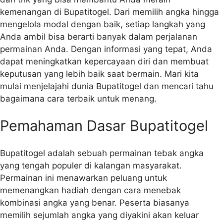
kemenangan di Bupatitogel. Dari memilih angka hingga
mengelola modal dengan baik, setiap langkah yang
Anda ambil bisa berarti banyak dalam perjalanan
permainan Anda. Dengan informasi yang tepat, Anda
dapat meningkatkan kepercayaan diri dan membuat
keputusan yang lebih baik saat bermain. Mari kita
mulai menjelajahi dunia Bupatitogel dan mencari tahu
bagaimana cara terbaik untuk menang.
Pemahaman Dasar Bupatitogel
Bupatitogel adalah sebuah permainan tebak angka
yang tengah populer di kalangan masyarakat.
Permainan ini menawarkan peluang untuk
memenangkan hadiah dengan cara menebak
kombinasi angka yang benar. Peserta biasanya
memilih sejumlah angka yang diyakini akan keluar