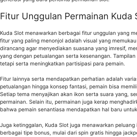
Fitur Unggulan Permainan Kuda 
Kuda Slot menawarkan berbagai fitur unggulan yang menj
fitur yang paling menonjol adalah visual yang memukau
dirancang agar menyediakan suasana yang imresif, m
yang dengan petualangan serta kesenangan. Tampilan y
tetapi serta meningkatkan partisipasi para pemain.
Fitur lainnya serta mendapatkan perhatian adalah varia
petualangan hingga konsep fantasi, pemain bisa memil
Setiap tema menyajikan akan ikon serta suara yang, s
permainan. Selain itu, permainan juga kerap menghadir
bahwa pemain senantiasa mendapatkan hal baru untuk
Juga ketinggalan, Kuda Slot juga menawarkan peluang 
berbagai tipe bonus, mulai dari spin gratis hingga jac