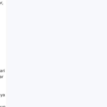
r,
ari
ar
nya
pun