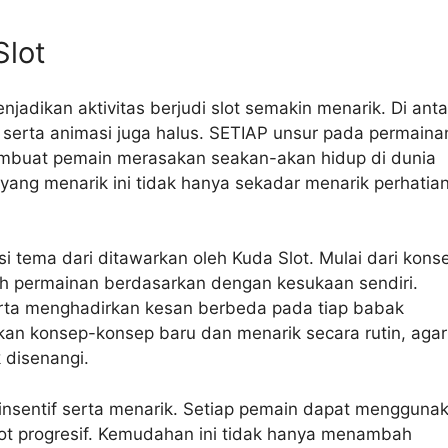
Slot
adikan aktivitas berjudi slot semakin menarik. Di anta
 serta animasi juga halus. SETIAP unsur pada permaina
embuat pemain merasakan seakan-akan hidup di dunia
ang menarik ini tidak hanya sekadar menarik perhatian
si tema dari ditawarkan oleh Kuda Slot. Mulai dari kons
ih permainan berdasarkan dengan kesukaan sendiri.
erta menghadirkan kesan berbeda pada tiap babak
kan konsep-konsep baru dan menarik secara rutin, agar
 disenangi.
insentif serta menarik. Setiap pemain dapat mengguna
kpot progresif. Kemudahan ini tidak hanya menambah