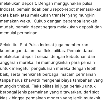
melakukan deposit. Dengan menggunakan pulsa
Indosat, pemain tidak perlu repot-repot memasukkan
data bank atau melakukan transfer yang mungkin
memakan waktu. Cukup dengan beberapa langkah
mudah, pemain dapat segera melakukan deposit dan
memulai permainan.
Selain itu, Slot Pulsa Indosat juga memberikan
keuntungan dalam hal fleksibilitas. Pemain dapat
melakukan deposit sesuai dengan kebutuhan dan
anggaran mereka. Ini memungkinkan para pemain
untuk mengatur pengeluaran mereka dengan lebih
baik, serta menikmati berbagai macam permainan
tanpa harus khawatir mengenai biaya tambahan yang
mungkin timbul. Fleksibilitas ini juga berlaku untuk
berbagai jenis permainan yang ditawarkan, dari slot
klasik hingga permainan modern yang lebih mutakhir.