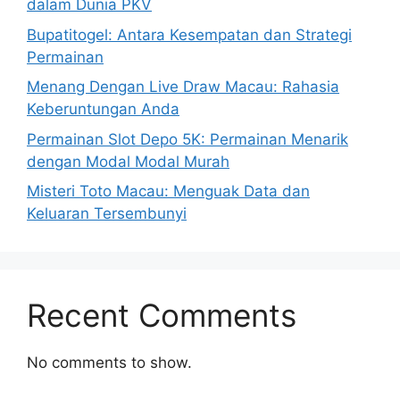
dalam Dunia PKV
Bupatitogel: Antara Kesempatan dan Strategi
Permainan
Menang Dengan Live Draw Macau: Rahasia
Keberuntungan Anda
Permainan Slot Depo 5K: Permainan Menarik
dengan Modal Modal Murah
Misteri Toto Macau: Menguak Data dan
Keluaran Tersembunyi
Recent Comments
No comments to show.