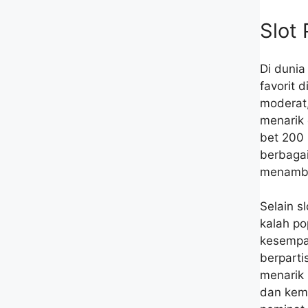
Slot 
Di dunia
favorit 
moderat
menarik
bet 200
berbagai
menamba
Selain s
kalah po
kesempa
berparti
menarik 
dan keme