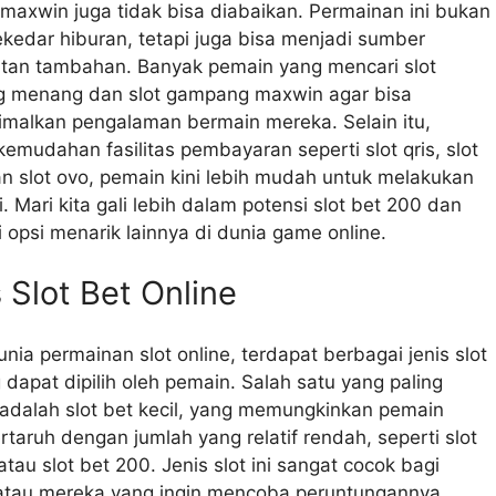
 maxwin juga tidak bisa diabaikan. Permainan ini bukan
kedar hiburan, tetapi juga bisa menjadi sumber
tan tambahan. Banyak pemain yang mencari slot
 menang dan slot gampang maxwin agar bisa
malkan pengalaman bermain mereka. Selain itu,
emudahan fasilitas pembayaran seperti slot qris, slot
n slot ovo, pemain kini lebih mudah untuk melakukan
i. Mari kita gali lebih dalam potensi slot bet 200 dan
 opsi menarik lainnya di dunia game online.
 Slot Bet Online
nia permainan slot online, terdapat berbagai jenis slot
 dapat dipilih oleh pemain. Salah satu yang paling
 adalah slot bet kecil, yang memungkinkan pemain
rtaruh dengan jumlah yang relatif rendah, seperti slot
atau slot bet 200. Jenis slot ini sangat cocok bagi
atau mereka yang ingin mencoba peruntungannya