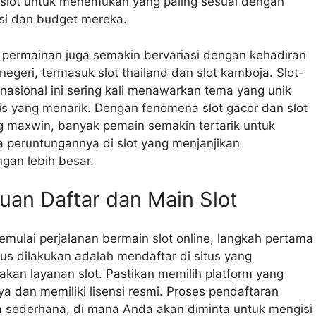
 slot untuk menemukan yang paling sesuai dengan
si dan budget mereka.
 permainan juga semakin bervariasi dengan kehadiran
r negeri, termasuk slot thailand dan slot kamboja. Slot-
ernasional ini sering kali menawarkan tema yang unik
is yang menarik. Dengan fenomena slot gacor dan slot
 maxwin, banyak pemain semakin tertarik untuk
 peruntungannya di slot yang menjanjikan
gan lebih besar.
uan Daftar dan Main Slot
mulai perjalanan bermain slot online, langkah pertama
us dilakukan adalah mendaftar di situs yang
kan layanan slot. Pastikan memilih platform yang
ya dan memiliki lisensi resmi. Proses pendaftaran
 sederhana, di mana Anda akan diminta untuk mengisi