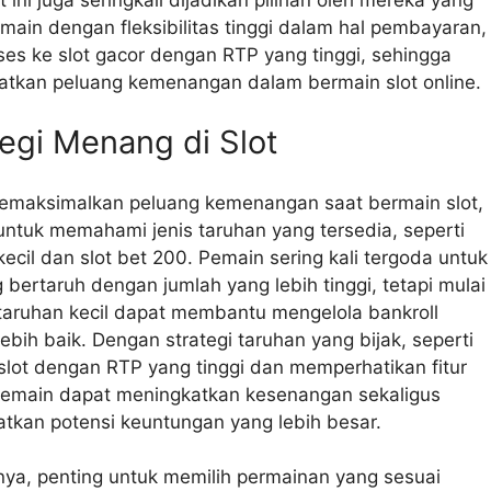
rmain dengan fleksibilitas tinggi dalam hal pembayaran,
ses ke slot gacor dengan RTP yang tinggi, sehingga
atkan peluang kemenangan dalam bermain slot online.
tegi Menang di Slot
emaksimalkan peluang kemenangan saat bermain slot,
untuk memahami jenis taruhan yang tersedia, seperti
 kecil dan slot bet 200. Pemain sering kali tergoda untuk
 bertaruh dengan jumlah yang lebih tinggi, tetapi mulai
taruhan kecil dapat membantu mengelola bankroll
ebih baik. Dengan strategi taruhan yang bijak, seperti
slot dengan RTP yang tinggi dan memperhatikan fitur
pemain dapat meningkatkan kesenangan sekaligus
tkan potensi keuntungan yang lebih besar.
nya, penting untuk memilih permainan yang sesuai