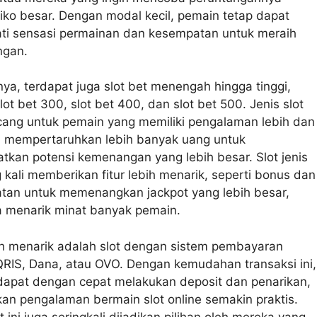
siko besar. Dengan modal kecil, pemain tetap dapat
ti sensasi permainan dan kesempatan untuk meraih
gan.
nya, terdapat juga slot bet menengah hingga tinggi,
slot bet 300, slot bet 400, dan slot bet 500. Jenis slot
ncang untuk pemain yang memiliki pengalaman lebih dan
a mempertaruhkan lebih banyak uang untuk
kan potensi kemenangan yang lebih besar. Slot jenis
ng kali memberikan fitur lebih menarik, seperti bonus dan
tan untuk memenangkan jackpot yang lebih besar,
a menarik minat banyak pemain.
ah menarik adalah slot dengan sistem pembayaran
QRIS, Dana, atau OVO. Dengan kemudahan transaksi ini,
dapat dengan cepat melakukan deposit dan penarikan,
an pengalaman bermain slot online semakin praktis.
t ini juga seringkali dijadikan pilihan oleh mereka yang