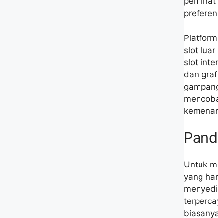
peminat
preferen
Platform
slot lua
slot int
dan graf
gampang
mencoba
kemenan
Pand
Untuk me
yang har
menyedia
terperca
biasanya