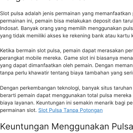
Slot pulsa adalah jenis permainan yang memanfaatkan 
permainan ini, pemain bisa melakukan depo­si­t dan tar
Indosat. Banyak orang yang memilih menggunakan puls
yang tidak memiliki akses ke rekening bank atau kartu k
Ketika bermain slot pulsa, pemain dapat merasakan p
perangkat mobile mereka. Game slot ini biasanya mena
yang dapat dimanfaatkan oleh pemain. Dengan memanf
tanpa perlu khawatir tentang biaya tambahan yang seri
Dengan perkembangan teknologi, banyak situs taruhan k
berarti pemain dapat menggunakan total pulsa mereka 
biaya layanan. Keuntungan ini semakin menarik bagi pe
permainan slot.
Slot Pulsa Tanpa Potongan
Keuntungan Menggunakan Pulsa 