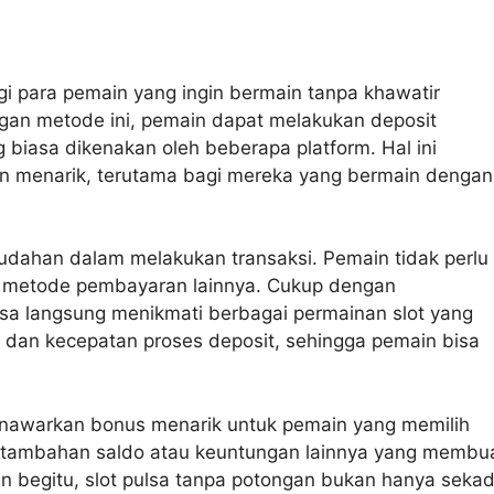
agi para pemain yang ingin bermain tanpa khawatir
ngan metode ini, pemain dapat melakukan deposit
biasa dikenakan oleh beberapa platform. Hal ini
 menarik, terutama bagi mereka yang bermain dengan
udahan dalam melakukan transaksi. Pemain tidak perlu
au metode pembayaran lainnya. Cukup dengan
a langsung menikmati berbagai permainan slot yang
 dan kecepatan proses deposit, sehingga pemain bisa
menawarkan bonus menarik untuk pemain yang memilih
a tambahan saldo atau keuntungan lainnya yang membu
 begitu, slot pulsa tanpa potongan bukan hanya sekad