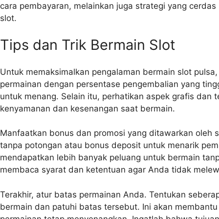
cara pembayaran, melainkan juga strategi yang cerda
slot.
Tips dan Trik Bermain Slot
Untuk memaksimalkan pengalaman bermain slot pulsa, p
permainan dengan persentase pengembalian yang tingg
untuk menang. Selain itu, perhatikan aspek grafis dan
kenyamanan dan kesenangan saat bermain.
Manfaatkan bonus dan promosi yang ditawarkan oleh si
tanpa potongan atau bonus deposit untuk menarik pem
mendapatkan lebih banyak peluang untuk bermain tanp
membaca syarat dan ketentuan agar Anda tidak mele
Terakhir, atur batas permainan Anda. Tentukan seber
bermain dan patuhi batas tersebut. Ini akan membant
permainan tetap menyenangkan. Ingatlah bahwa tujuan