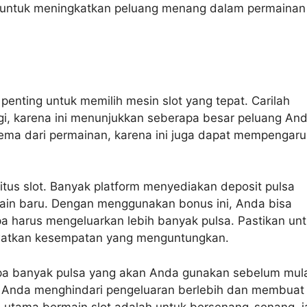
s untuk meningkatkan peluang menang dalam permainan
enting untuk memilih mesin slot yang tepat. Carilah
i, karena ini menunjukkan seberapa besar peluang An
 tema dari permainan, karena ini juga dapat mempengaru
tus slot. Banyak platform menyediakan deposit pulsa
ain baru. Dengan menggunakan bonus ini, Anda bisa
a harus mengeluarkan lebih banyak pulsa. Pastikan un
watkan kesempatan yang menguntungkan.
apa banyak pulsa yang akan Anda gunakan sebelum mul
u Anda menghindari pengeluaran berlebih dan membuat
 utama bermain slot adalah untuk bersenang-senang, j