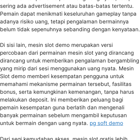
sering ada advertisement atau batas-batas tertentu.
Pemain dapat menikmati keseluruhan gameplay tanpa
adanya risiko uang, tetapi pengalaman bermainnya
belum tidak sepenuhnya sebanding dengan kenyataan.
Di sisi lain, mesin slot demo merupakan versi
percobaan dari permainan mesin slot yang dirancang
dirancang untuk memberikan pengalaman bergambling
yang mirip dari sesi menggunakan uang nyata. Mesin
Slot demo memberi kesempatan pengguna untuk
memahami mekanisme permainan tersebut, fasilitas
bonus, serta kemungkinan kemenangan, tanpa harus
melakukan deposit. Ini memberikan peluang bagi
pemain kesempatan guna berlatih dan mengenali
banyak permainan sebelum mengambil keputusan
untuk bermain dengan uang nyata.
pg soft demo
Dari segi kemudahan akses, mesin slot gratis lebih