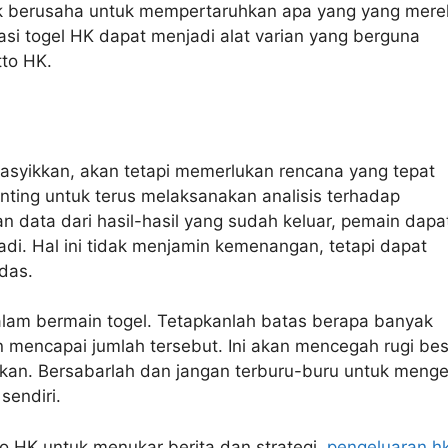
dak berusaha untuk mempertaruhkan apa yang yang mere
asi togel HK dapat menjadi alat varian yang berguna
tto HK.
syikkan, akan tetapi memerlukan rencana yang tepat
ing untuk terus melaksanakan analisis terhadap
an data dari hasil-hasil yang sudah keluar, pemain dapa
i. Hal ini tidak menjamin kemenangan, tetapi dapat
das.
alam bermain togel. Tetapkanlah batas berapa banyak
 mencapai jumlah tersebut. Ini akan mencegah rugi bes
an. Bersabarlah dan jangan terburu-buru untuk menge
sendiri.
to HK untuk menukar berita dan strategi.
pengeluaran h