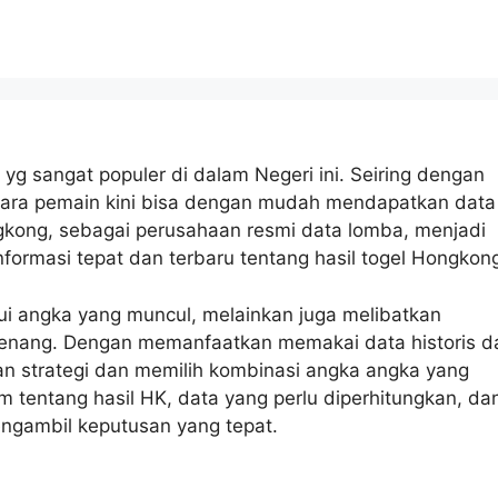
g sangat populer di dalam Negeri ini. Seiring dengan
para pemain kini bisa dengan mudah mendapatkan data
kong, sebagai perusahaan resmi data lomba, menjadi
ormasi tepat dan terbaru tentang hasil togel Hongkon
i angka yang muncul, melainkan juga melibatkan
enang. Dengan memanfaatkan memakai data historis d
n strategi dan memilih kombinasi angka angka yang
 tentang hasil HK, data yang perlu diperhitungkan, da
ngambil keputusan yang tepat.