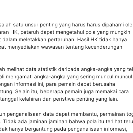
salah satu unsur penting yang harus harus dipahami ole
uaran HK, petaruh dapat mengetahui pola yang mungkin
at dalam meletakkan pertaruhan. Hasil HK tidak hanya
dapat menyediakan wawasan tentang kecenderungan
h melihat data statistik daripada angka-angka yang te
kali mengamati angka-angka yang sering muncul muncul
engan informasi ini, para pemain dapat berusaha
tung. Selain itu, beberapa pemain juga memakai cara
anggal kelahiran dan peristiwa penting yang lain.
pun penganalisaan data dapat membantu, permainan to
Tidak ada jaminan jaminan bahwa pola itu terlihat ter
idak hanya bergantung pada penganalisaan informasi,