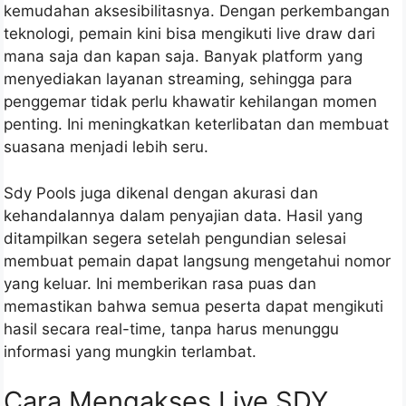
kemudahan aksesibilitasnya. Dengan perkembangan
teknologi, pemain kini bisa mengikuti live draw dari
mana saja dan kapan saja. Banyak platform yang
menyediakan layanan streaming, sehingga para
penggemar tidak perlu khawatir kehilangan momen
penting. Ini meningkatkan keterlibatan dan membuat
suasana menjadi lebih seru.
Sdy Pools juga dikenal dengan akurasi dan
kehandalannya dalam penyajian data. Hasil yang
ditampilkan segera setelah pengundian selesai
membuat pemain dapat langsung mengetahui nomor
yang keluar. Ini memberikan rasa puas dan
memastikan bahwa semua peserta dapat mengikuti
hasil secara real-time, tanpa harus menunggu
informasi yang mungkin terlambat.
Cara Mengakses Live SDY