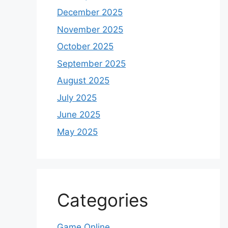
December 2025
November 2025
October 2025
September 2025
August 2025
July 2025
June 2025
May 2025
Categories
Game Online