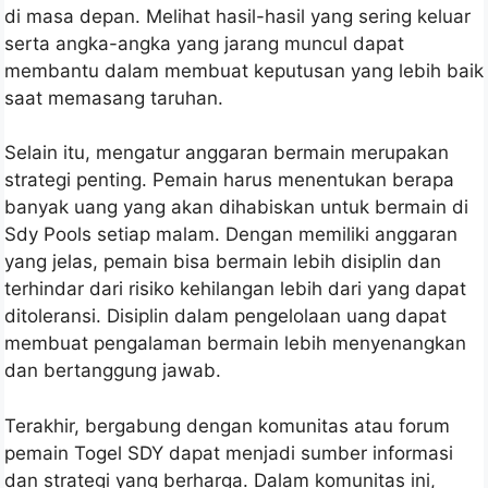
di masa depan. Melihat hasil-hasil yang sering keluar
serta angka-angka yang jarang muncul dapat
membantu dalam membuat keputusan yang lebih baik
saat memasang taruhan.
Selain itu, mengatur anggaran bermain merupakan
strategi penting. Pemain harus menentukan berapa
banyak uang yang akan dihabiskan untuk bermain di
Sdy Pools setiap malam. Dengan memiliki anggaran
yang jelas, pemain bisa bermain lebih disiplin dan
terhindar dari risiko kehilangan lebih dari yang dapat
ditoleransi. Disiplin dalam pengelolaan uang dapat
membuat pengalaman bermain lebih menyenangkan
dan bertanggung jawab.
Terakhir, bergabung dengan komunitas atau forum
pemain Togel SDY dapat menjadi sumber informasi
dan strategi yang berharga. Dalam komunitas ini,