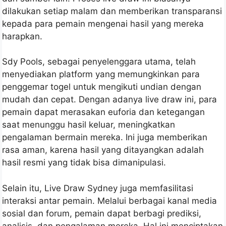
dilakukan setiap malam dan memberikan transparansi
kepada para pemain mengenai hasil yang mereka
harapkan.
Sdy Pools, sebagai penyelenggara utama, telah
menyediakan platform yang memungkinkan para
penggemar togel untuk mengikuti undian dengan
mudah dan cepat. Dengan adanya live draw ini, para
pemain dapat merasakan euforia dan ketegangan
saat menunggu hasil keluar, meningkatkan
pengalaman bermain mereka. Ini juga memberikan
rasa aman, karena hasil yang ditayangkan adalah
hasil resmi yang tidak bisa dimanipulasi.
Selain itu, Live Draw Sydney juga memfasilitasi
interaksi antar pemain. Melalui berbagai kanal media
sosial dan forum, pemain dapat berbagi prediksi,
analisis, dan pengalaman mereka. Hal ini menciptakan