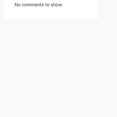
No comments to show.