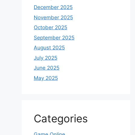
December 2025
November 2025
October 2025
September 2025
August 2025
July 2025
June 2025
May 2025
Categories
Game Online