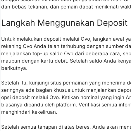
dan bebas tekanan, dan pemain dapat menikmati wak
Langkah Menggunakan Deposit
Untuk melakukan deposit melalui Ovo, langkah awal ya
rekening Ovo Anda telah terhubung dengan sumber d
menjalankan top-up saldo Ovo dari beberapa cara, seper
maupun dengan kartu debit. Setelah saldo Anda keny
berikutnya.
Setelah itu, kunjungi situs permainan yang menerima d
seringnya ada bagian khusus untuk menjalankan deposit.
opsi deposit melalui Ovo. Ketikan nominal yang ingin 
biasanya dipandu oleh platform. Verifikasi semua inf
menghindari kekeliruan.
Setelah semua tahapan di atas beres, Anda akan mener