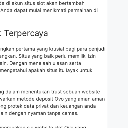
da di akun situs slot akan bertambah
i Anda dapat mulai menikmati permainan di
t Terpercaya
angkah pertama yang krusial bagi para penjudi
kan. Situs yang baik perlu memiliki izin
main. Dengan menelaah ulasan serta
 mengetahui apakah situs itu layak untuk
ing dalam menentukan trust sebuah website
nawarkan metode deposit Ovo yang aman aman
ng protek data privat dan keuangan anda
rmain dengan nyaman tanpa cemas.
 merupakan ciri website slot Ovo yang