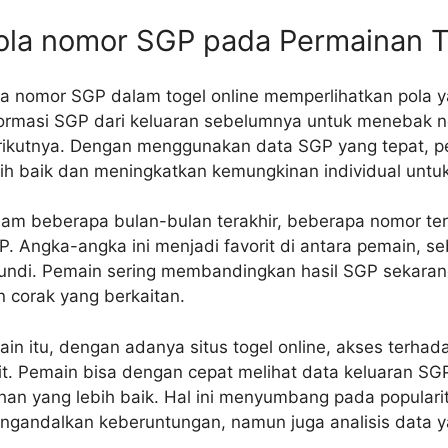
ola nomor SGP pada Permainan To
la nomor SGP dalam togel online memperlihatkan pola y
formasi SGP dari keluaran sebelumnya untuk menebak 
rikutnya. Dengan menggunakan data SGP yang tepat, p
bih baik dan meningkatkan kemungkinan individual unt
lam beberapa bulan-bulan terakhir, beberapa nomor tert
P. Angka-angka ini menjadi favorit di antara pemain, 
rundi. Pemain sering membandingkan hasil SGP sekara
n corak yang berkaitan.
lain itu, dengan adanya situs togel online, akses terh
lit. Pemain bisa dengan cepat melihat data keluaran 
lihan yang lebih baik. Hal ini menyumbang pada popular
ngandalkan keberuntungan, namun juga analisis data yan