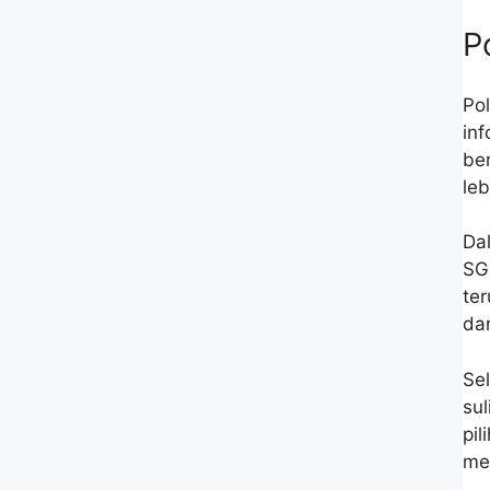
P
Po
in
be
le
Da
SG
te
da
Se
su
pi
me