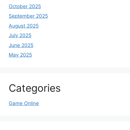
October 2025
September 2025
August 2025
July 2025
June 2025
May 2025
Categories
Game Online