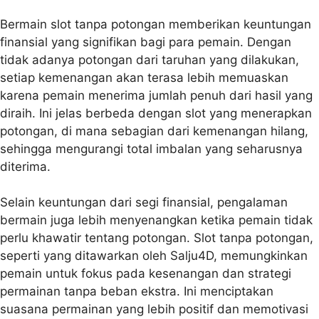
Bermain slot tanpa potongan memberikan keuntungan
finansial yang signifikan bagi para pemain. Dengan
tidak adanya potongan dari taruhan yang dilakukan,
setiap kemenangan akan terasa lebih memuaskan
karena pemain menerima jumlah penuh dari hasil yang
diraih. Ini jelas berbeda dengan slot yang menerapkan
potongan, di mana sebagian dari kemenangan hilang,
sehingga mengurangi total imbalan yang seharusnya
diterima.
Selain keuntungan dari segi finansial, pengalaman
bermain juga lebih menyenangkan ketika pemain tidak
perlu khawatir tentang potongan. Slot tanpa potongan,
seperti yang ditawarkan oleh Salju4D, memungkinkan
pemain untuk fokus pada kesenangan dan strategi
permainan tanpa beban ekstra. Ini menciptakan
suasana permainan yang lebih positif dan memotivasi