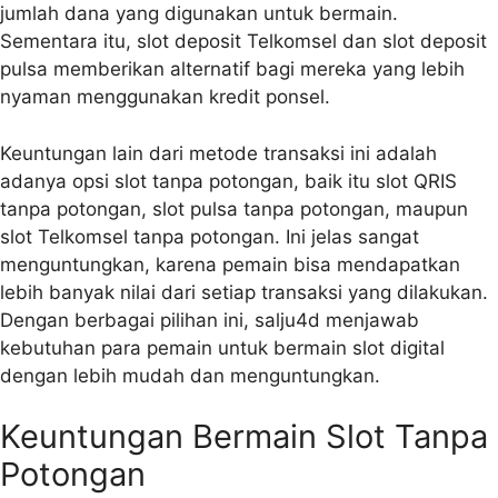
jumlah dana yang digunakan untuk bermain.
Sementara itu, slot deposit Telkomsel dan slot deposit
pulsa memberikan alternatif bagi mereka yang lebih
nyaman menggunakan kredit ponsel.
Keuntungan lain dari metode transaksi ini adalah
adanya opsi slot tanpa potongan, baik itu slot QRIS
tanpa potongan, slot pulsa tanpa potongan, maupun
slot Telkomsel tanpa potongan. Ini jelas sangat
menguntungkan, karena pemain bisa mendapatkan
lebih banyak nilai dari setiap transaksi yang dilakukan.
Dengan berbagai pilihan ini, salju4d menjawab
kebutuhan para pemain untuk bermain slot digital
dengan lebih mudah dan menguntungkan.
Keuntungan Bermain Slot Tanpa
Potongan