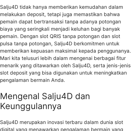
Salju4D tidak hanya memberikan kemudahan dalam
melakukan deposit, tetapi juga memastikan bahwa
pemain dapat bertransaksi tanpa adanya potongan
biaya yang seringkali menjadi keluhan bagi banyak
pemain. Dengan slot QRIS tanpa potongan dan slot
pulsa tanpa potongan, Salju4D berkomitmen untuk
memberikan kepuasan maksimal kepada penggunanya.
Mari kita telusuri lebih dalam mengenai berbagai fitur
menarik yang ditawarkan oleh Salju4D, serta jenis-jenis
slot deposit yang bisa digunakan untuk meningkatkan
pengalaman bermain Anda.
Mengenal Salju4D dan
Keunggulannya
Salju4D merupakan inovasi terbaru dalam dunia slot
digital yang menawarkan pengalaman bermain yang