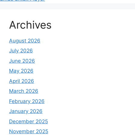
Archives
August 2026
July 2026
June 2026
May 2026
April 2026
March 2026
February 2026
January 2026
December 2025
November 2025