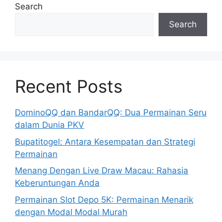
Search
Search
Recent Posts
DominoQQ dan BandarQQ: Dua Permainan Seru
dalam Dunia PKV
Bupatitogel: Antara Kesempatan dan Strategi
Permainan
Menang Dengan Live Draw Macau: Rahasia
Keberuntungan Anda
Permainan Slot Depo 5K: Permainan Menarik
dengan Modal Modal Murah