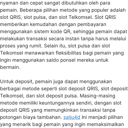
nyaman dan cepat sangat dibutuhkan oleh para
pemain. Beberapa pilihan metode yang populer adalah
slot QRIS, slot pulsa, dan slot Telkomsel. Slot QRIS
memberikan kemudahan dengan pembayaran
menggunakan sistem kode QR, sehingga pemain dapat
melakukan transaksi secara instan tanpa harus melalui
proses yang rumit. Selain itu, slot pulsa dan slot
Telkomsel menawarkan fleksibilitas bagi pemain yang
ingin menggunakan saldo ponsel mereka untuk
bermain.
Untuk deposit, pemain juga dapat menggunakan
berbagai metode seperti slot deposit QRIS, slot deposit
Telkomsel, dan slot deposit pulsa. Masing-masing
metode memiliki keuntungannya sendiri, dengan slot
deposit QRIS yang memungkinkan transaksi tanpa
potongan biaya tambahan.
salju4d
Ini menjadi pilihan
yang menarik bagi pemain yang ingin memaksimalkan