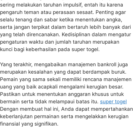
sering melakukan taruhan impulsif, entah itu karena
pengaruh teman atau perasaan sesaat. Penting agar
selalu tenang dan sabar ketika menentukan angka,
serta jangan terpikat dalam bertaruh lebih banyak dari
yang telah direncanakan. Kedisiplinan dalam mengatur
pengaturan waktu dan jumlah taruhan merupakan
kunci bagi keberhasilan pada super togel.
Yang terakhir, mengabaikan manajemen bankroll juga
merupakan kesalahan yang dapat berdampak buruk.
Pemain yang sama sekali memiliki rencana manajemen
uang yang baik acapkali mengalami kerugian besar.
Pastikan untuk menentukan anggaran khusus untuk
bermain serta tidak melampaui batas itu.
super togel
Dengan membuat hal ini, Anda dapat mempertahankan
keberlanjutan permainan serta mengelakkan kerugian
finansial yang signifikan.