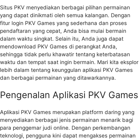
Situs PKV menyediakan berbagai pilihan permainan
yang dapat dinikmati oleh semua kalangan. Dengan
fitur login PKV Games yang sederhana dan proses
pendaftaran yang cepat, Anda bisa mulai bermain
dalam waktu singkat. Selain itu, Anda juga dapat
mendownload PKV Games di perangkat Anda,
sehingga tidak perlu khawatir tentang keterbatasan
waktu dan tempat saat ingin bermain. Mari kita eksplor
lebih dalam tentang keunggulan aplikasi PKV Games
dan berbagai permainan yang ditawarkannya.
Pengenalan Aplikasi PKV Games
Aplikasi PKV Games merupakan platform daring yang
menyediakan berbagai jenis permainan menarik bagi
para penggemar judi online. Dengan perkembangan
teknologi, pengguna kini dapat mengakses permainan