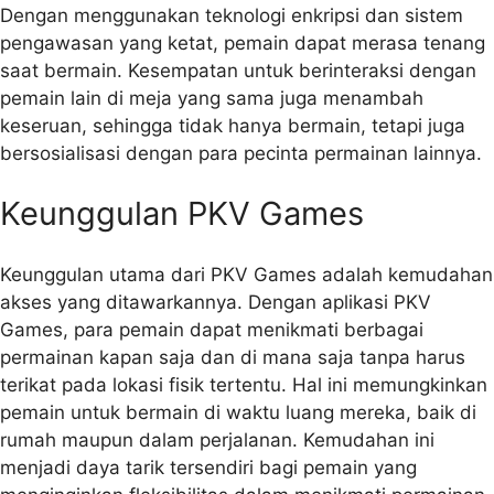
Dengan menggunakan teknologi enkripsi dan sistem
pengawasan yang ketat, pemain dapat merasa tenang
saat bermain. Kesempatan untuk berinteraksi dengan
pemain lain di meja yang sama juga menambah
keseruan, sehingga tidak hanya bermain, tetapi juga
bersosialisasi dengan para pecinta permainan lainnya.
Keunggulan PKV Games
Keunggulan utama dari PKV Games adalah kemudahan
akses yang ditawarkannya. Dengan aplikasi PKV
Games, para pemain dapat menikmati berbagai
permainan kapan saja dan di mana saja tanpa harus
terikat pada lokasi fisik tertentu. Hal ini memungkinkan
pemain untuk bermain di waktu luang mereka, baik di
rumah maupun dalam perjalanan. Kemudahan ini
menjadi daya tarik tersendiri bagi pemain yang