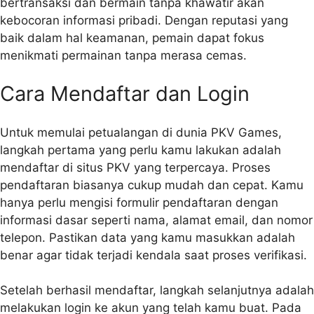
bertransaksi dan bermain tanpa khawatir akan
kebocoran informasi pribadi. Dengan reputasi yang
baik dalam hal keamanan, pemain dapat fokus
menikmati permainan tanpa merasa cemas.
Cara Mendaftar dan Login
Untuk memulai petualangan di dunia PKV Games,
langkah pertama yang perlu kamu lakukan adalah
mendaftar di situs PKV yang terpercaya. Proses
pendaftaran biasanya cukup mudah dan cepat. Kamu
hanya perlu mengisi formulir pendaftaran dengan
informasi dasar seperti nama, alamat email, dan nomor
telepon. Pastikan data yang kamu masukkan adalah
benar agar tidak terjadi kendala saat proses verifikasi.
Setelah berhasil mendaftar, langkah selanjutnya adalah
melakukan login ke akun yang telah kamu buat. Pada