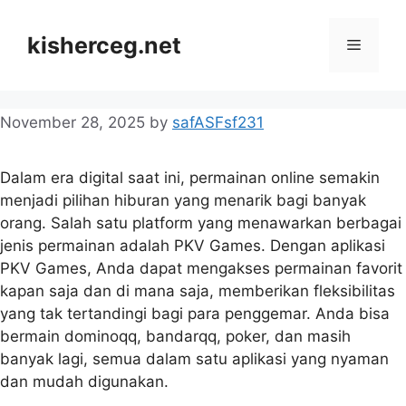
Skip
to
kisherceg.net
Menu
content
November 28, 2025
by
safASFsf231
Dalam era digital saat ini, permainan online semakin
menjadi pilihan hiburan yang menarik bagi banyak
orang. Salah satu platform yang menawarkan berbagai
jenis permainan adalah PKV Games. Dengan aplikasi
PKV Games, Anda dapat mengakses permainan favorit
kapan saja dan di mana saja, memberikan fleksibilitas
yang tak tertandingi bagi para penggemar. Anda bisa
bermain dominoqq, bandarqq, poker, dan masih
banyak lagi, semua dalam satu aplikasi yang nyaman
dan mudah digunakan.