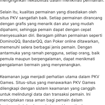
menginginkan fleksibilitas dalam menikmati permainan.
Selain itu, kualitas permainan yang disediakan oleh
situs PKV sangatlah baik. Setiap permainan dirancang
dengan grafis yang menarik dan alur yang mudah
dipahami, sehingga pemain dapat dengan cepat
menyesuaikan diri. Beragam pilihan permainan seperti
DominoQQ, BandarQQ, dan Poker online ditawarkan,
memenuhi selera berbagai jenis pemain. Dengan
antarmuka yang ramah pengguna, setiap orang, baik
pemula maupun berpengalaman, dapat menikmati
pengalaman bermain yang menyenangkan.
Keamanan juga menjadi perhatian utama dalam PKV
Games. Situs-situs yang menawarkan PKV Games
dilengkapi dengan sistem keamanan yang canggih
untuk melindungi data dan transaksi pemain. Ini
menciptakan rasa aman bagi pemain dalam