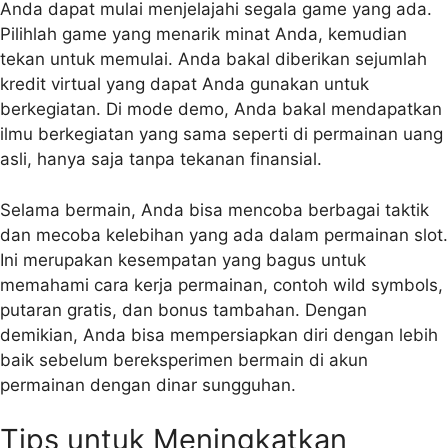
Anda dapat mulai menjelajahi segala game yang ada.
Pilihlah game yang menarik minat Anda, kemudian
tekan untuk memulai. Anda bakal diberikan sejumlah
kredit virtual yang dapat Anda gunakan untuk
berkegiatan. Di mode demo, Anda bakal mendapatkan
ilmu berkegiatan yang sama seperti di permainan uang
asli, hanya saja tanpa tekanan finansial.
Selama bermain, Anda bisa mencoba berbagai taktik
dan mecoba kelebihan yang ada dalam permainan slot.
Ini merupakan kesempatan yang bagus untuk
memahami cara kerja permainan, contoh wild symbols,
putaran gratis, dan bonus tambahan. Dengan
demikian, Anda bisa mempersiapkan diri dengan lebih
baik sebelum bereksperimen bermain di akun
permainan dengan dinar sungguhan.
Tips untuk Meningkatkan