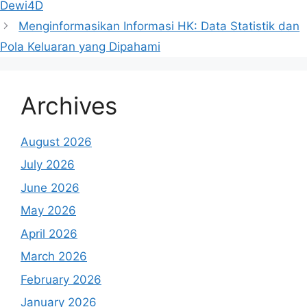
Dewi4D
Menginformasikan Informasi HK: Data Statistik dan
Pola Keluaran yang Dipahami
Archives
August 2026
July 2026
June 2026
May 2026
April 2026
March 2026
February 2026
January 2026