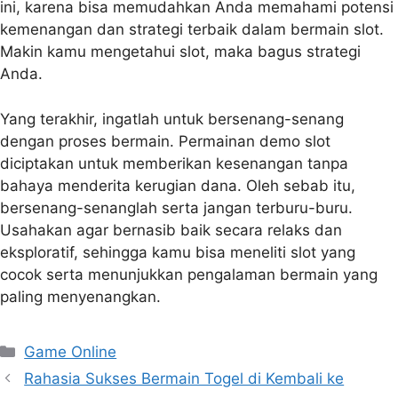
ini, karena bisa memudahkan Anda memahami potensi
kemenangan dan strategi terbaik dalam bermain slot.
Makin kamu mengetahui slot, maka bagus strategi
Anda.
Yang terakhir, ingatlah untuk bersenang-senang
dengan proses bermain. Permainan demo slot
diciptakan untuk memberikan kesenangan tanpa
bahaya menderita kerugian dana. Oleh sebab itu,
bersenang-senanglah serta jangan terburu-buru.
Usahakan agar bernasib baik secara relaks dan
eksploratif, sehingga kamu bisa meneliti slot yang
cocok serta menunjukkan pengalaman bermain yang
paling menyenangkan.
Categories
Game Online
Rahasia Sukses Bermain Togel di Kembali ke