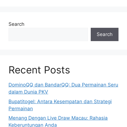
Search
Search
Recent Posts
DominoQQ dan BandarQQ: Dua Permainan Seru
dalam Dunia PKV
Bupatitogel: Antara Kesempatan dan Strategi
Permainan
Menang Dengan Live Draw Macau: Rahasia
Keberuntungan Anda