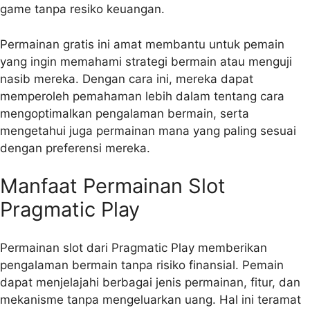
game tanpa resiko keuangan.
Permainan gratis ini amat membantu untuk pemain
yang ingin memahami strategi bermain atau menguji
nasib mereka. Dengan cara ini, mereka dapat
memperoleh pemahaman lebih dalam tentang cara
mengoptimalkan pengalaman bermain, serta
mengetahui juga permainan mana yang paling sesuai
dengan preferensi mereka.
Manfaat Permainan Slot
Pragmatic Play
Permainan slot dari Pragmatic Play memberikan
pengalaman bermain tanpa risiko finansial. Pemain
dapat menjelajahi berbagai jenis permainan, fitur, dan
mekanisme tanpa mengeluarkan uang. Hal ini teramat