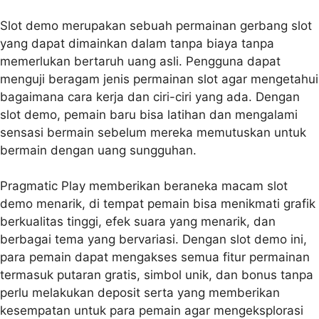
Slot demo merupakan sebuah permainan gerbang slot
yang dapat dimainkan dalam tanpa biaya tanpa
memerlukan bertaruh uang asli. Pengguna dapat
menguji beragam jenis permainan slot agar mengetahui
bagaimana cara kerja dan ciri-ciri yang ada. Dengan
slot demo, pemain baru bisa latihan dan mengalami
sensasi bermain sebelum mereka memutuskan untuk
bermain dengan uang sungguhan.
Pragmatic Play memberikan beraneka macam slot
demo menarik, di tempat pemain bisa menikmati grafik
berkualitas tinggi, efek suara yang menarik, dan
berbagai tema yang bervariasi. Dengan slot demo ini,
para pemain dapat mengakses semua fitur permainan
termasuk putaran gratis, simbol unik, dan bonus tanpa
perlu melakukan deposit serta yang memberikan
kesempatan untuk para pemain agar mengeksplorasi