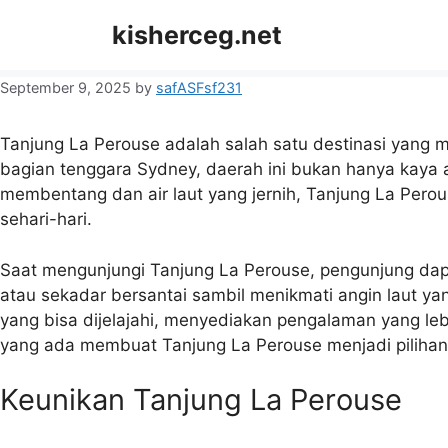
Skip
kisherceg.net
to
content
September 9, 2025
by
safASFsf231
Tanjung La Perouse adalah salah satu destinasi yang 
bagian tenggara Sydney, daerah ini bukan hanya kaya a
membentang dan air laut yang jernih, Tanjung La Perou
sehari-hari.
Saat mengunjungi Tanjung La Perouse, pengunjung dapat 
atau sekadar bersantai sambil menikmati angin laut yan
yang bisa dijelajahi, menyediakan pengalaman yang le
yang ada membuat Tanjung La Perouse menjadi pilihan 
Keunikan Tanjung La Perouse