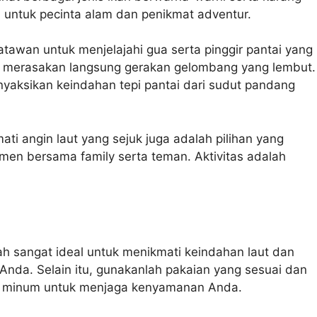
 untuk pecinta alam dan penikmat adventur.
tawan untuk menjelajahi gua serta pinggir pantai yang
a merasakan langsung gerakan gelombang yang lembut.
yaksikan keindahan tepi pantai dari sudut pandang
ti angin laut yang sejuk juga adalah pilihan yang
n bersama family serta teman. Aktivitas adalah
 sangat ideal untuk menikmati keindahan laut dan
nda. Selain itu, gunakanlah pakaian yang sesuai dan
 air minum untuk menjaga kenyamanan Anda.