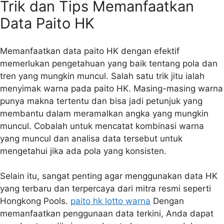
Trik dan Tips Memanfaatkan
Data Paito HK
Memanfaatkan data paito HK dengan efektif
memerlukan pengetahuan yang baik tentang pola dan
tren yang mungkin muncul. Salah satu trik jitu ialah
menyimak warna pada paito HK. Masing-masing warna
punya makna tertentu dan bisa jadi petunjuk yang
membantu dalam meramalkan angka yang mungkin
muncul. Cobalah untuk mencatat kombinasi warna
yang muncul dan analisa data tersebut untuk
mengetahui jika ada pola yang konsisten.
Selain itu, sangat penting agar menggunakan data HK
yang terbaru dan terpercaya dari mitra resmi seperti
Hongkong Pools.
paito hk lotto warna
Dengan
memanfaatkan penggunaan data terkini, Anda dapat