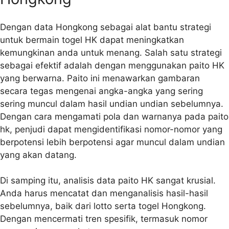
Dengan data Hongkong sebagai alat bantu strategi
untuk bermain togel HK dapat meningkatkan
kemungkinan anda untuk menang. Salah satu strategi
sebagai efektif adalah dengan menggunakan paito HK
yang berwarna. Paito ini menawarkan gambaran
secara tegas mengenai angka-angka yang sering
sering muncul dalam hasil undian undian sebelumnya.
Dengan cara mengamati pola dan warnanya pada paito
hk, penjudi dapat mengidentifikasi nomor-nomor yang
berpotensi lebih berpotensi agar muncul dalam undian
yang akan datang.
Di samping itu, analisis data paito HK sangat krusial.
Anda harus mencatat dan menganalisis hasil-hasil
sebelumnya, baik dari lotto serta togel Hongkong.
Dengan mencermati tren spesifik, termasuk nomor