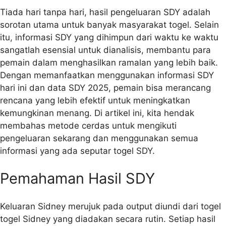
Tiada hari tanpa hari, hasil pengeluaran SDY adalah
sorotan utama untuk banyak masyarakat togel. Selain
itu, informasi SDY yang dihimpun dari waktu ke waktu
sangatlah esensial untuk dianalisis, membantu para
pemain dalam menghasilkan ramalan yang lebih baik.
Dengan memanfaatkan menggunakan informasi SDY
hari ini dan data SDY 2025, pemain bisa merancang
rencana yang lebih efektif untuk meningkatkan
kemungkinan menang. Di artikel ini, kita hendak
membahas metode cerdas untuk mengikuti
pengeluaran sekarang dan menggunakan semua
informasi yang ada seputar togel SDY.
Pemahaman Hasil SDY
Keluaran Sidney merujuk pada output diundi dari togel
togel Sidney yang diadakan secara rutin. Setiap hasil