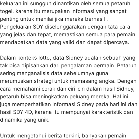
keluaran ini sungguh dinantikan oleh semua petaruh
togel, karena itu merupakan informasi yang sangat
penting untuk menilai jika mereka berhasil .
Pengeluaran SDY diselenggarakan dengan tata cara
yang jelas dan tepat, memastikan semua para pemain
mendapatkan data yang valid dan dapat dipercaya.
Dalam konteks lotto, data Sidney adalah sebuah yang
tak bisa dipisahkan dari pengalaman bermain. Petaruh
sering menganalisis data sebelumnya guna
merumuskan strategi untuk memasang angka. Dengan
cara memahami corak dan ciri-ciri dalam hasil Sidney,
petaruh bisa meningkatkan peluang mereka. Hal ini
juga memperhatikan informasi Sidney pada hari ini dan
hasil SDY 4D, karena itu mempunyai karakteristik dan
dinamika yang unik.
Untuk mengetahui berita terkini, banyakan pemain