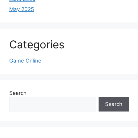
May 2025
Categories
Game Online
Search
Search