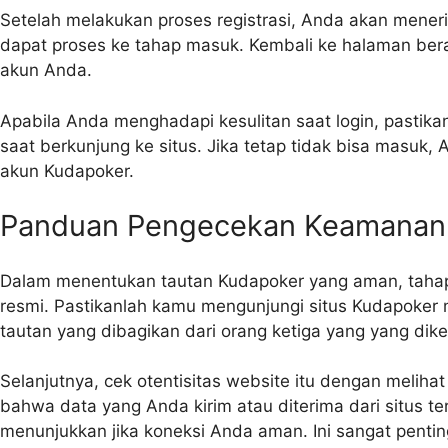
Setelah melakukan proses registrasi, Anda akan menerim
dapat proses ke tahap masuk. Kembali ke halaman be
akun Anda.
Apabila Anda menghadapi kesulitan saat login, pastika
saat berkunjung ke situs. Jika tetap tidak bisa masu
akun Kudapoker.
Panduan Pengecekan Keamanan O
Dalam menentukan tautan Kudapoker yang aman, tahap
resmi. Pastikanlah kamu mengunjungi situs Kudapoker me
tautan yang dibagikan dari orang ketiga yang yang di
Selanjutnya, cek otentisitas website itu dengan mel
bahwa data yang Anda kirim atau diterima dari situs 
menunjukkan jika koneksi Anda aman. Ini sangat penti