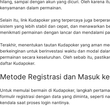
hilang, sampai dengan akun yang dicuri. Oleh karena i
kenyamanan dalam permainan.
Selain itu, link Kudapoker yang terpercaya juga ber
sistem yang lebih stabil dan cepat, dan menawarkan
menikmati permainan dengan lancar dan mendalami pa
Terakhir, menentukan tautan Kudapoker yang aman me
berkeinginan untuk berinvestasi waktu dan modal dalam
permainan secara keseluruhan. Oleh sebab itu, pastik
daftar Kudapoker.
Metode Registrasi dan Masuk k
Untuk memulai bermain di Kudapoker, langkah pertama ya
formulir registrasi dengan data yang diminta, seperti
kendala saat proses login nantinya.