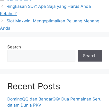
Ringkasan SDY: Apa Saja yang Harus Anda
Ketahui?
Slot Maxwin: Mengoptimalkan Peluang Menang
Anda
Search
Search
Recent Posts
DominoQQ dan BandarQQ: Dua Permainan Seru
dalam Dunia PKV