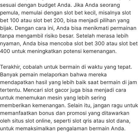
sesuai dengan budget Anda. Jika Anda seorang
pemula, memulai dengan slot bet kecil, misalnya slot
bet 100 atau slot bet 200, bisa menjadi pilihan yang
bijak. Dengan cara ini, Anda bisa menikmati permainan
tanpa mengambil risiko besar. Setelah merasa lebih
nyaman, Anda bisa mencoba slot bet 300 atau slot bet
400 untuk meningkatkan potensi kemenangan.
Terakhir, cobalah untuk bermain di waktu yang tepat.
Banyak pemain melaporkan bahwa mereka
mendapatkan hasil yang lebih baik saat bermain di jam
tertentu. Mencari slot gacor juga bisa menjadi cara
untuk menemukan mesin yang lebih sering
memberikan kemenangan. Selain itu, jangan ragu untuk
memanfaatkan bonus dan promosi yang ditawarkan
oleh situs slot online, seperti slot qris atau slot dana,
untuk memaksimalkan pengalaman bermain Anda.