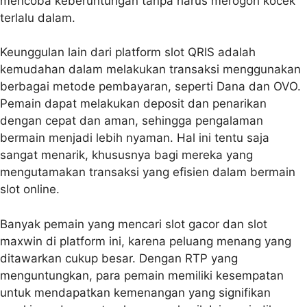
mencoba keberuntungan tanpa harus merogoh kocek
terlalu dalam.
Keunggulan lain dari platform slot QRIS adalah
kemudahan dalam melakukan transaksi menggunakan
berbagai metode pembayaran, seperti Dana dan OVO.
Pemain dapat melakukan deposit dan penarikan
dengan cepat dan aman, sehingga pengalaman
bermain menjadi lebih nyaman. Hal ini tentu saja
sangat menarik, khususnya bagi mereka yang
mengutamakan transaksi yang efisien dalam bermain
slot online.
Banyak pemain yang mencari slot gacor dan slot
maxwin di platform ini, karena peluang menang yang
ditawarkan cukup besar. Dengan RTP yang
menguntungkan, para pemain memiliki kesempatan
untuk mendapatkan kemenangan yang signifikan