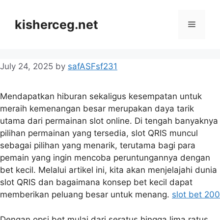
Skip
to
kisherceg.net
Menu
content
July 24, 2025
by
safASFsf231
Mendapatkan hiburan sekaligus kesempatan untuk
meraih kemenangan besar merupakan daya tarik
utama dari permainan slot online. Di tengah banyaknya
pilihan permainan yang tersedia, slot QRIS muncul
sebagai pilihan yang menarik, terutama bagi para
pemain yang ingin mencoba peruntungannya dengan
bet kecil. Melalui artikel ini, kita akan menjelajahi dunia
slot QRIS dan bagaimana konsep bet kecil dapat
memberikan peluang besar untuk menang.
slot bet 200
Dengan opsi bet mulai dari seratus hingga lima ratus,