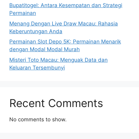
Bupatitogel: Antara Kesempatan dan Strategi
Permainan
Menang Dengan Live Draw Macau: Rahasia
Keberuntungan Anda
Permainan Slot Depo 5K: Permainan Menarik
dengan Modal Modal Murah
Misteri Toto Macau: Menguak Data dan
Keluaran Tersembunyi
Recent Comments
No comments to show.