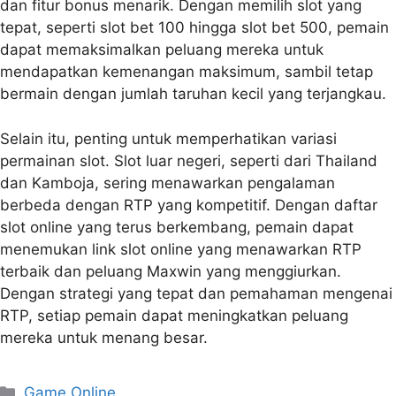
dan fitur bonus menarik. Dengan memilih slot yang
tepat, seperti slot bet 100 hingga slot bet 500, pemain
dapat memaksimalkan peluang mereka untuk
mendapatkan kemenangan maksimum, sambil tetap
bermain dengan jumlah taruhan kecil yang terjangkau.
Selain itu, penting untuk memperhatikan variasi
permainan slot. Slot luar negeri, seperti dari Thailand
dan Kamboja, sering menawarkan pengalaman
berbeda dengan RTP yang kompetitif. Dengan daftar
slot online yang terus berkembang, pemain dapat
menemukan link slot online yang menawarkan RTP
terbaik dan peluang Maxwin yang menggiurkan.
Dengan strategi yang tepat dan pemahaman mengenai
RTP, setiap pemain dapat meningkatkan peluang
mereka untuk menang besar.
Categories
Game Online