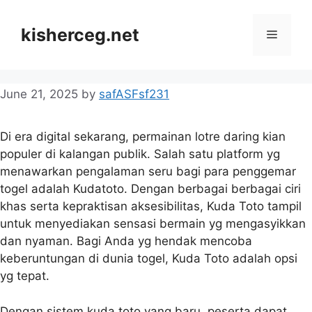
Skip
to
kisherceg.net
Menu
content
June 21, 2025
by
safASFsf231
Di era digital sekarang, permainan lotre daring kian
populer di kalangan publik. Salah satu platform yg
menawarkan pengalaman seru bagi para penggemar
togel adalah Kudatoto. Dengan berbagai berbagai ciri
khas serta kepraktisan aksesibilitas, Kuda Toto tampil
untuk menyediakan sensasi bermain yg mengasyikkan
dan nyaman. Bagi Anda yg hendak mencoba
keberuntungan di dunia togel, Kuda Toto adalah opsi
yg tepat.
Dengan sistem kuda toto yang baru, peserta dapat