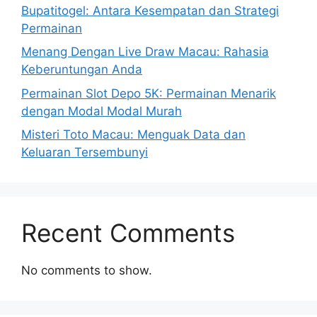
Bupatitogel: Antara Kesempatan dan Strategi
Permainan
Menang Dengan Live Draw Macau: Rahasia
Keberuntungan Anda
Permainan Slot Depo 5K: Permainan Menarik
dengan Modal Modal Murah
Misteri Toto Macau: Menguak Data dan
Keluaran Tersembunyi
Recent Comments
No comments to show.