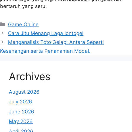
bertaruh yang seru.
Categories
Game Online
Cara Jitu Menang Laga Iontogel
Menganalisis Toto Gelap: Antara Seperti
Kesenangan serta Penanaman Modal.
Archives
August 2026
July 2026
June 2026
May 2026
April 2026