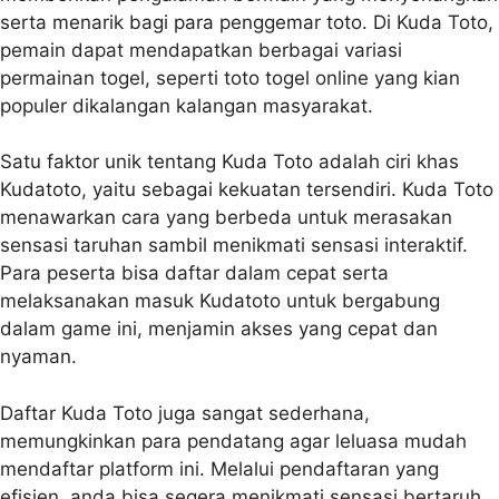
serta menarik bagi para penggemar toto. Di Kuda Toto,
pemain dapat mendapatkan berbagai variasi
permainan togel, seperti toto togel online yang kian
populer dikalangan kalangan masyarakat.
Satu faktor unik tentang Kuda Toto adalah ciri khas
Kudatoto, yaitu sebagai kekuatan tersendiri. Kuda Toto
menawarkan cara yang berbeda untuk merasakan
sensasi taruhan sambil menikmati sensasi interaktif.
Para peserta bisa daftar dalam cepat serta
melaksanakan masuk Kudatoto untuk bergabung
dalam game ini, menjamin akses yang cepat dan
nyaman.
Daftar Kuda Toto juga sangat sederhana,
memungkinkan para pendatang agar leluasa mudah
mendaftar platform ini. Melalui pendaftaran yang
efisien, anda bisa segera menikmati sensasi bertaruh