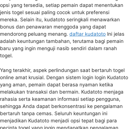
opsi yang tersedia, setiap pemain dapat menentukan
jenis togel sesuai paling cocok untuk preferensi
mereka. Selain itu, kudatoto seringkali menawarkan
bonus dan penawaran menggoda yang dapat
mendorong peluang menang.
daftar kudatoto
Ini jelas
adalah keuntungan tambahan, terutama bagi pemain
baru yang ingin menguji nasib sendiri dalam ranah
togel.
Yang terakhir, aspek perlindungan saat bertaruh togel
online amat krusial. Dengan sistem login login Kudatoto
yang aman, pemain dapat berasa nyaman ketika
melakukan transaksi dan bermain. Kudatoto menjaga
rahasia serta keamanan informasi setiap pengguna,
sehingga Anda dapat berkonsentrasi ke pengalaman
bertaruh tanpa cemas. Seluruh keuntungan ini
menjadikan Kudatoto menjadi opsi tepat bagi para
pecinta togel yang ingin mendapatkan pengalaman