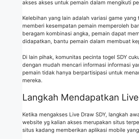
akses akses untuk pemain dalam mengikuti pen
Kelebihan yang lain adalah variasi game yang 
memberi kesempatan pemain memperoleh bany
beragam kombinasi angka, pemain dapat memak
didapatkan, bantu pemain dalam membuat kep
Di lain pihak, komunitas pecinta togel SDY c
dengan mudah mencari informasi informasi yang
pemain tidak hanya berpartisipasi untuk men
mereka.
Langkah Mendapatkan Liv
Ketika mengakses Live Draw SDY, langkah awal
website yg kalian akses merupakan situs terp
situs kadang memberikan aplikasi mobile yan