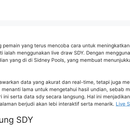
ing pemain yang terus mencoba cara untuk meningkatka
 ialah menggunakan live draw SDY. Dengan menggunaka
dian yang di di Sidney Pools, yang membuat menunjuk
warkan data yang akurat dan real-time, tetapi juga 
lagi menanti lama untuk mengetahui hasil undian, sebab
i ini serta data sdy secara langsung. Hal ini menjadik
aman berjudi akan lebi interaktif serta menarik.
Live 
sung SDY