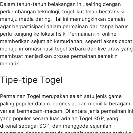
Dalam tahun-tahun belakangan ini, seiring dengan
perkembangan teknologi, togel ikut telah bertransisi
menuju media daring. Hal ini memungkinkan pemain
agar berpartisipasi dalam permainan dari tanpa harus
perlu kunjung ke lokasi fisik. Permainan ini online
memberikan sejumlah kemudahan, seperti akses cepat
menuju informasi hasil togel terbaru dan live draw yang
membuat menjadikan proses permainan semakin
menarik.
Tipe-tipe Togel
Permainan Togel merupakan salah satu jenis game
paling populer dalam Indonesia, dan memiliki beragam
variasi bermacam-macam. Di antara jenis permainan ini
yang populer secara luas adalah Togel SGP, yang
dikenal sebagai SGP, dan menggoda sejumlah