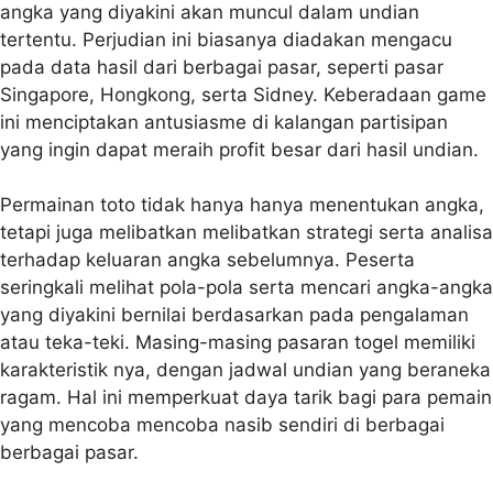
angka yang diyakini akan muncul dalam undian
tertentu. Perjudian ini biasanya diadakan mengacu
pada data hasil dari berbagai pasar, seperti pasar
Singapore, Hongkong, serta Sidney. Keberadaan game
ini menciptakan antusiasme di kalangan partisipan
yang ingin dapat meraih profit besar dari hasil undian.
Permainan toto tidak hanya hanya menentukan angka,
tetapi juga melibatkan melibatkan strategi serta analisa
terhadap keluaran angka sebelumnya. Peserta
seringkali melihat pola-pola serta mencari angka-angka
yang diyakini bernilai berdasarkan pada pengalaman
atau teka-teki. Masing-masing pasaran togel memiliki
karakteristik nya, dengan jadwal undian yang beraneka
ragam. Hal ini memperkuat daya tarik bagi para pemain
yang mencoba mencoba nasib sendiri di berbagai
berbagai pasar.