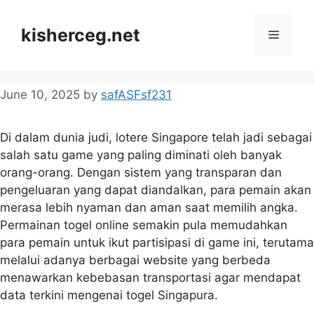
Skip
to
kisherceg.net
Menu
content
June 10, 2025
by
safASFsf231
Di dalam dunia judi, lotere Singapore telah jadi sebagai
salah satu game yang paling diminati oleh banyak
orang-orang. Dengan sistem yang transparan dan
pengeluaran yang dapat diandalkan, para pemain akan
merasa lebih nyaman dan aman saat memilih angka.
Permainan togel online semakin pula memudahkan
para pemain untuk ikut partisipasi di game ini, terutama
melalui adanya berbagai website yang berbeda
menawarkan kebebasan transportasi agar mendapat
data terkini mengenai togel Singapura.