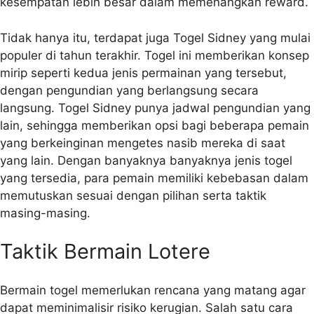
kesempatan lebih besar dalam memenangkan reward.
Tidak hanya itu, terdapat juga Togel Sidney yang mulai
populer di tahun terakhir. Togel ini memberikan konsep
mirip seperti kedua jenis permainan yang tersebut,
dengan pengundian yang berlangsung secara
langsung. Togel Sidney punya jadwal pengundian yang
lain, sehingga memberikan opsi bagi beberapa pemain
yang berkeinginan mengetes nasib mereka di saat
yang lain. Dengan banyaknya banyaknya jenis togel
yang tersedia, para pemain memiliki kebebasan dalam
memutuskan sesuai dengan pilihan serta taktik
masing-masing.
Taktik Bermain Lotere
Bermain togel memerlukan rencana yang matang agar
dapat meminimalisir risiko kerugian. Salah satu cara