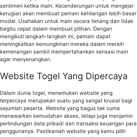
sentimen ketika main. Kecenderungan untuk mengejar
kerugian akan membuat pemain kehilangan lebih besar
modal. Usahakan untuk main secara tenang dan tidak
begitu cepat dalam membuat pilihan. Dengan
mengikuti langkah-langkah ini, pemain dapat
meningkatkan kemungkinan mereka dalam meraih
kemenangan sambil mempertahankan sensasi main
agar menyenangkan.
Website Togel Yang Dipercaya
Dalam dunia togel, menemukan website yang
terpercaya merupakan suatu yang sangat krusial bagi
sejumlah peserta. Website yang bagus tak cuma
menawarkan kemudahan akses, tetapi juga menjamin
perlindungan data pribadi dan transaksi keuangan para
penggunanya. Pastikanlah website yang kamu pilih