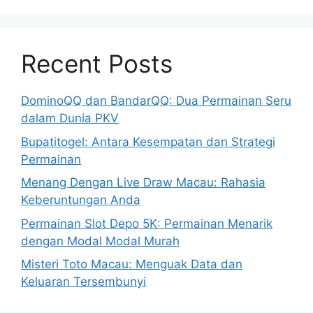
Recent Posts
DominoQQ dan BandarQQ: Dua Permainan Seru
dalam Dunia PKV
Bupatitogel: Antara Kesempatan dan Strategi
Permainan
Menang Dengan Live Draw Macau: Rahasia
Keberuntungan Anda
Permainan Slot Depo 5K: Permainan Menarik
dengan Modal Modal Murah
Misteri Toto Macau: Menguak Data dan
Keluaran Tersembunyi